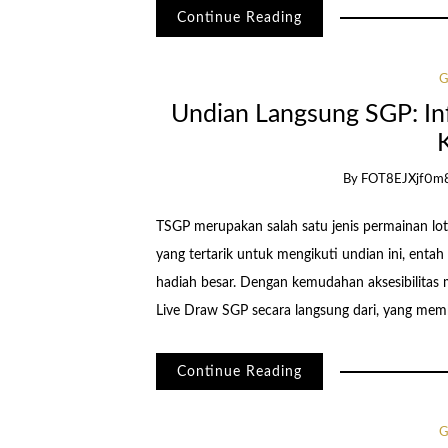
Continue Reading
G
Undian Langsung SGP: In
By
FOT8EJXjf0m
TSGP merupakan salah satu jenis permainan lot
yang tertarik untuk mengikuti undian ini, ent
hadiah besar. Dengan kemudahan aksesibilitas m
Live Draw SGP secara langsung dari, yang mem
Continue Reading
G