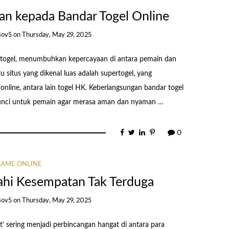
 kepada Bandar Togel Online
8ov5
on
Thursday, May 29, 2025
n togel, menumbuhkan kepercayaan di antara pemain dan
u situs yang dikenal luas adalah supertogel, yang
line, antara lain togel HK. Keberlangsungan bandar togel
 kunci untuk pemain agar merasa aman dan nyaman …
0
AME ONLINE
jahi Kesempatan Tak Terduga
8ov5
on
Thursday, May 29, 2025
ot’ sering menjadi perbincangan hangat di antara para