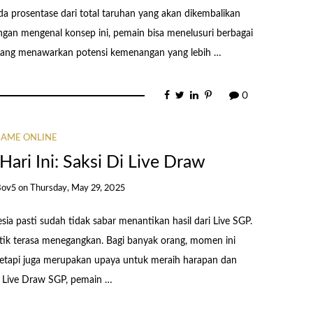
da prosentase dari total taruhan yang akan dikembalikan
an mengenal konsep ini, pemain bisa menelusuri berbagai
 yang menawarkan potensi kemenangan yang lebih …
0
AME ONLINE
ari Ini: Saksi Di Live Draw
8ov5
on
Thursday, May 29, 2025
esia pasti sudah tidak sabar menantikan hasil dari Live SGP.
tik terasa menegangkan. Bagi banyak orang, momen ini
tetapi juga merupakan upaya untuk meraih harapan dan
a Live Draw SGP, pemain …