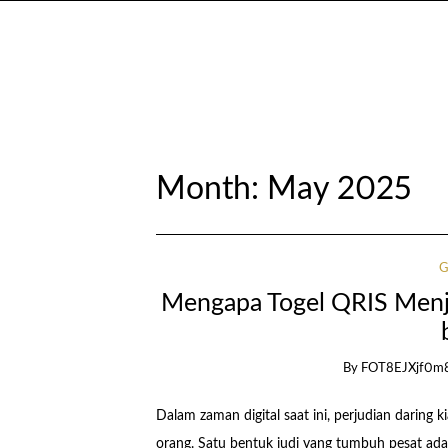
Month:
May 2025
G
Mengapa Togel QRIS Menja
By
FOT8EJXjf0m
Dalam zaman digital saat ini, perjudian daring
orang. Satu bentuk judi yang tumbuh pesat adala