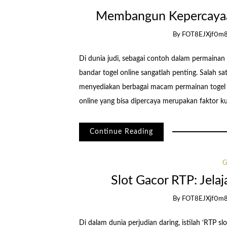
Membangun Kepercayaan
By
FOT8EJXjf0m
Di dunia judi, sebagai contoh dalam permaina
bandar togel online sangatlah penting. Salah sat
menyediakan berbagai macam permainan togel on
online yang bisa dipercaya merupakan faktor
Continue Reading
G
Slot Gacor RTP: Jela
By
FOT8EJXjf0m
Di dalam dunia perjudian daring, istilah ‘RTP sl