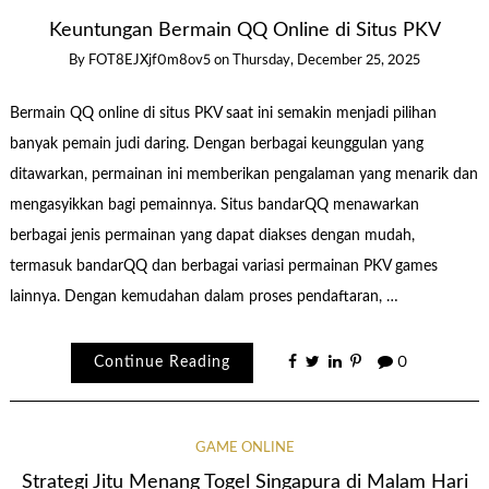
Keuntungan Bermain QQ Online di Situs PKV
By
FOT8EJXjf0m8ov5
on
Thursday, December 25, 2025
Bermain QQ online di situs PKV saat ini semakin menjadi pilihan
banyak pemain judi daring. Dengan berbagai keunggulan yang
ditawarkan, permainan ini memberikan pengalaman yang menarik dan
mengasyikkan bagi pemainnya. Situs bandarQQ menawarkan
berbagai jenis permainan yang dapat diakses dengan mudah,
termasuk bandarQQ dan berbagai variasi permainan PKV games
lainnya. Dengan kemudahan dalam proses pendaftaran, …
Continue Reading
0
GAME ONLINE
Strategi Jitu Menang Togel Singapura di Malam Hari