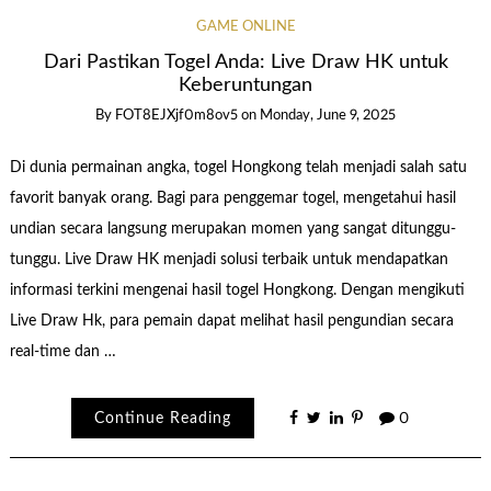
GAME ONLINE
Dari Pastikan Togel Anda: Live Draw HK untuk
Keberuntungan
By
FOT8EJXjf0m8ov5
on
Monday, June 9, 2025
Di dunia permainan angka, togel Hongkong telah menjadi salah satu
favorit banyak orang. Bagi para penggemar togel, mengetahui hasil
undian secara langsung merupakan momen yang sangat ditunggu-
tunggu. Live Draw HK menjadi solusi terbaik untuk mendapatkan
informasi terkini mengenai hasil togel Hongkong. Dengan mengikuti
Live Draw Hk, para pemain dapat melihat hasil pengundian secara
real-time dan …
Continue Reading
0