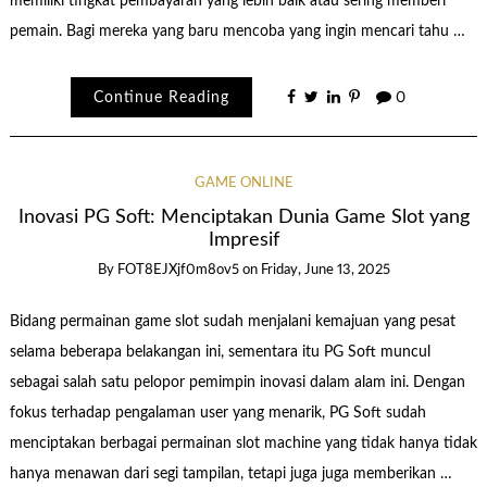
memiliki tingkat pembayaran yang lebih baik atau sering memberi
pemain. Bagi mereka yang baru mencoba yang ingin mencari tahu …
Continue Reading
0
GAME ONLINE
Inovasi PG Soft: Menciptakan Dunia Game Slot yang
Impresif
By
FOT8EJXjf0m8ov5
on
Friday, June 13, 2025
Bidang permainan game slot sudah menjalani kemajuan yang pesat
selama beberapa belakangan ini, sementara itu PG Soft muncul
sebagai salah satu pelopor pemimpin inovasi dalam alam ini. Dengan
fokus terhadap pengalaman user yang menarik, PG Soft sudah
menciptakan berbagai permainan slot machine yang tidak hanya tidak
hanya menawan dari segi tampilan, tetapi juga juga memberikan …