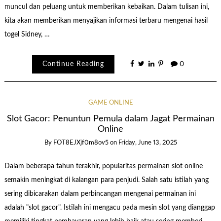
muncul dan peluang untuk memberikan kebaikan. Dalam tulisan ini,
kita akan memberikan menyajikan informasi terbaru mengenai hasil
togel Sidney, …
Continue Reading
0
GAME ONLINE
Slot Gacor: Penuntun Pemula dalam Jagat Permainan
Online
By
FOT8EJXjf0m8ov5
on
Friday, June 13, 2025
Dalam beberapa tahun terakhir, popularitas permainan slot online
semakin meningkat di kalangan para penjudi. Salah satu istilah yang
sering dibicarakan dalam perbincangan mengenai permainan ini
adalah "slot gacor". Istilah ini mengacu pada mesin slot yang dianggap