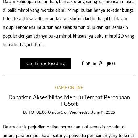
Dalam kehidupan sehari-hari, banyak orang sering kali mencari makna
di balik mimpi yang mereka alami. Mimpi bukan hanya sekadar bunga
tidur, tetapi bisa jadi pertanda atau simbol dari berbagai hal dalam
hidup. Fenomena ini sudah ada sejak zaman dulu dan kini semakin
populer dengan adanya buku mimpi, khususnya buku mimpi 2D yang
berisi berbagai tafsir …
Continue Reading
0
GAME ONLINE
Dapatkan Aksesibilitas Menuju Tempat Percobaan
PGSoft
By
FOT8EJXjf0m8ov5
on
Wednesday, June 11, 2025
Dalam dunia perjudian online, permainan slot semakin populer di
antara para penjudi. Salah satunya penyedia permainan yang terkenal