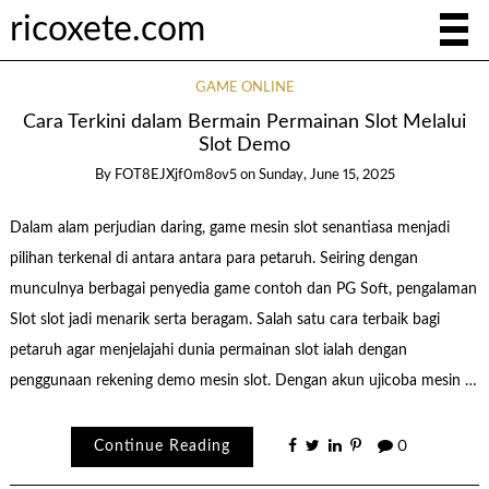
ricoxete.com
GAME ONLINE
Cara Terkini dalam Bermain Permainan Slot Melalui
Slot Demo
By
FOT8EJXjf0m8ov5
on
Sunday, June 15, 2025
Dalam alam perjudian daring, game mesin slot senantiasa menjadi
pilihan terkenal di antara antara para petaruh. Seiring dengan
munculnya berbagai penyedia game contoh dan PG Soft, pengalaman
Slot slot jadi menarik serta beragam. Salah satu cara terbaik bagi
petaruh agar menjelajahi dunia permainan slot ialah dengan
penggunaan rekening demo mesin slot. Dengan akun ujicoba mesin …
Continue Reading
0