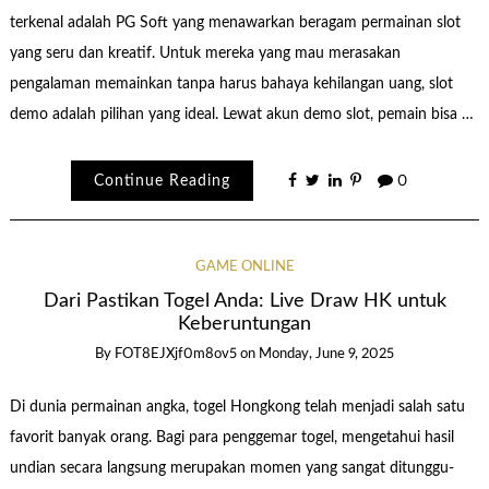
terkenal adalah PG Soft yang menawarkan beragam permainan slot
yang seru dan kreatif. Untuk mereka yang mau merasakan
pengalaman memainkan tanpa harus bahaya kehilangan uang, slot
demo adalah pilihan yang ideal. Lewat akun demo slot, pemain bisa …
Continue Reading
0
GAME ONLINE
Dari Pastikan Togel Anda: Live Draw HK untuk
Keberuntungan
By
FOT8EJXjf0m8ov5
on
Monday, June 9, 2025
Di dunia permainan angka, togel Hongkong telah menjadi salah satu
favorit banyak orang. Bagi para penggemar togel, mengetahui hasil
undian secara langsung merupakan momen yang sangat ditunggu-