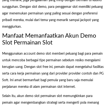
yang menarik, juga pengalaman yang mirip dengan bermain di kasino
sungguhan. Dengan slot demo, para penggemar slot memiliki peluang
agar menemukan permainan yang paling sesuai dengan preferensi
pribadi mereka, mulai dari tema yang menarik sampai jackpot yang
menggiurkan.
Manfaat Memanfaatkan Akun Demo
Slot Permainan Slot
Menggunakan account demo slot memberi peluang bagi para pemain
untuk mencoba berbagai tipe permainan sebelum resiko mengalami
kerugian uang. Dengan slot free ini, pemain dapat mengetahui fasilitas
serta cara kerja permainan yang dari provider provider contoh dan PG
Soft. Ini amat bermanfaat bagi pemula yang baru saja memulai
perjalanan mereka di alam permainan slot internet.
Selain itu, akun demo slot permainan slot memungkinkan para
pemain agar mengembangkan strategi serta mengerti pola menang