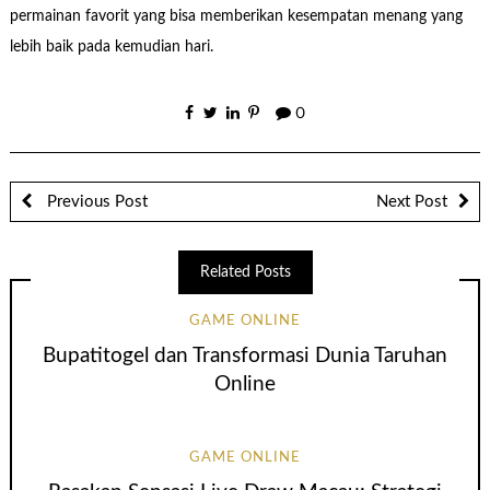
permainan favorit yang bisa memberikan kesempatan menang yang
lebih baik pada kemudian hari.
0
Previous Post
Next Post
Related Posts
GAME ONLINE
Bupatitogel dan Transformasi Dunia Taruhan
Online
GAME ONLINE