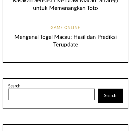
Rasakan Sensasi Live Draw Macau: Strategi
untuk Memenangkan Toto
GAME ONLINE
Mengenal Togel Macau: Hasil dan Prediksi
Terupdate
Search
Search