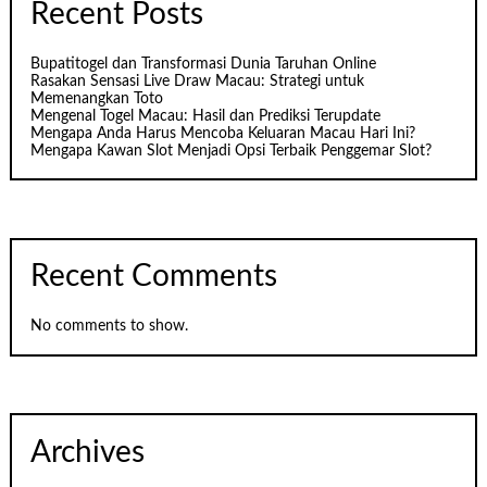
Recent Posts
Bupatitogel dan Transformasi Dunia Taruhan Online
Rasakan Sensasi Live Draw Macau: Strategi untuk
Memenangkan Toto
Mengenal Togel Macau: Hasil dan Prediksi Terupdate
Mengapa Anda Harus Mencoba Keluaran Macau Hari Ini?
Mengapa Kawan Slot Menjadi Opsi Terbaik Penggemar Slot?
Recent Comments
No comments to show.
Archives