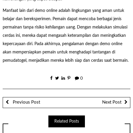
Manfaat lain dari demo online adalah lingkungan yang aman untuk
belajar dan bereksperimen. Pemain dapat mencoba berbagai jenis
permainan tanpa risiko kehilangan uang. Dengan melakukan simulasi
cerdas ini, mereka dapat mengasah keterampilan dan meningkatkan
kepercayaan diri. Pada akhirnya, pengalaman dengan demo online
akan mempersiapkan pemain untuk menghadapi tantangan di
pemudatogel, menjadikan mereka lebih siap dan cerdas saat bermain.
0
Previous Post
Next Post
Related Posts