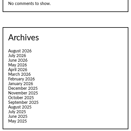
No comments to show.
Archives
August 2026
July 2026
June 2026
May 2026
April 2026
March 2026
February 2026
January 2026
December 2025
November 2025
October 2025
September 2025
August 2025
July 2025
June 2025
May 2025