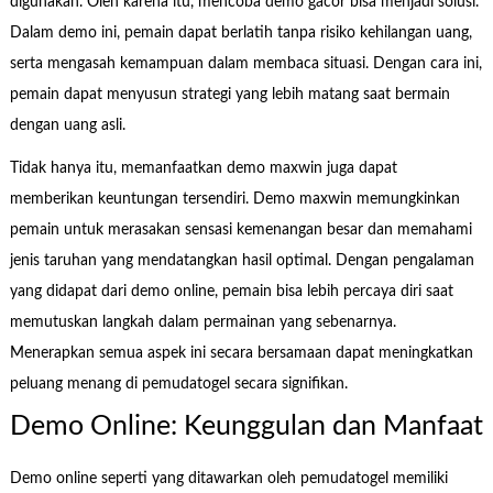
digunakan. Oleh karena itu, mencoba demo gacor bisa menjadi solusi.
Dalam demo ini, pemain dapat berlatih tanpa risiko kehilangan uang,
serta mengasah kemampuan dalam membaca situasi. Dengan cara ini,
pemain dapat menyusun strategi yang lebih matang saat bermain
dengan uang asli.
Tidak hanya itu, memanfaatkan demo maxwin juga dapat
memberikan keuntungan tersendiri. Demo maxwin memungkinkan
pemain untuk merasakan sensasi kemenangan besar dan memahami
jenis taruhan yang mendatangkan hasil optimal. Dengan pengalaman
yang didapat dari demo online, pemain bisa lebih percaya diri saat
memutuskan langkah dalam permainan yang sebenarnya.
Menerapkan semua aspek ini secara bersamaan dapat meningkatkan
peluang menang di pemudatogel secara signifikan.
Demo Online: Keunggulan dan Manfaat
Demo online seperti yang ditawarkan oleh pemudatogel memiliki