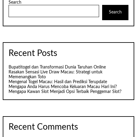
Search
Search
Recent Posts
Bupatitogel dan Transformasi Dunia Taruhan Online
Rasakan Sensasi Live Draw Macau: Strategi untuk
Memenangkan Toto
Mengenal Togel Macau: Hasil dan Prediksi Terupdate
Mengapa Anda Harus Mencoba Keluaran Macau Hari Ini?
Mengapa Kawan Slot Menjadi Opsi Terbaik Penggemar Slot?
Recent Comments