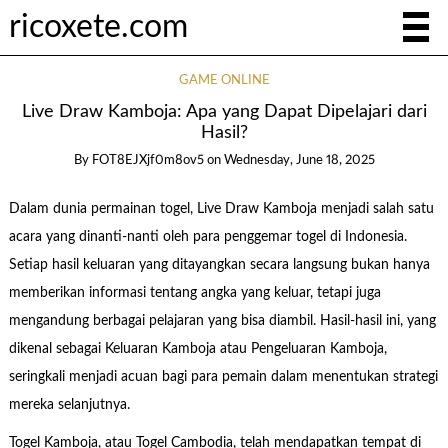
ricoxete.com
GAME ONLINE
Live Draw Kamboja: Apa yang Dapat Dipelajari dari
Hasil?
By
FOT8EJXjf0m8ov5
on
Wednesday, June 18, 2025
Dalam dunia permainan togel, Live Draw Kamboja menjadi salah satu
acara yang dinanti-nanti oleh para penggemar togel di Indonesia.
Setiap hasil keluaran yang ditayangkan secara langsung bukan hanya
memberikan informasi tentang angka yang keluar, tetapi juga
mengandung berbagai pelajaran yang bisa diambil. Hasil-hasil ini, yang
dikenal sebagai Keluaran Kamboja atau Pengeluaran Kamboja,
seringkali menjadi acuan bagi para pemain dalam menentukan strategi
mereka selanjutnya.
Togel Kamboja, atau Togel Cambodia, telah mendapatkan tempat di