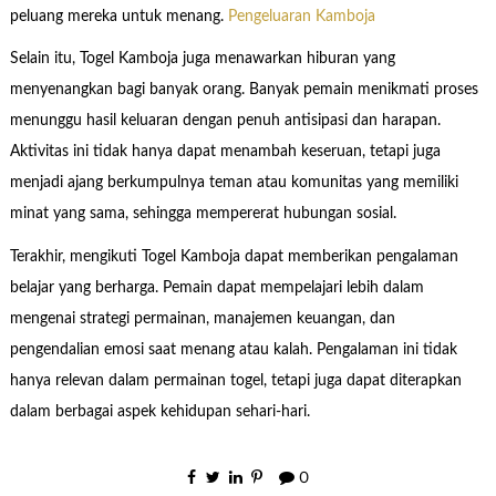
peluang mereka untuk menang.
Pengeluaran Kamboja
Selain itu, Togel Kamboja juga menawarkan hiburan yang
menyenangkan bagi banyak orang. Banyak pemain menikmati proses
menunggu hasil keluaran dengan penuh antisipasi dan harapan.
Aktivitas ini tidak hanya dapat menambah keseruan, tetapi juga
menjadi ajang berkumpulnya teman atau komunitas yang memiliki
minat yang sama, sehingga mempererat hubungan sosial.
Terakhir, mengikuti Togel Kamboja dapat memberikan pengalaman
belajar yang berharga. Pemain dapat mempelajari lebih dalam
mengenai strategi permainan, manajemen keuangan, dan
pengendalian emosi saat menang atau kalah. Pengalaman ini tidak
hanya relevan dalam permainan togel, tetapi juga dapat diterapkan
dalam berbagai aspek kehidupan sehari-hari.
0