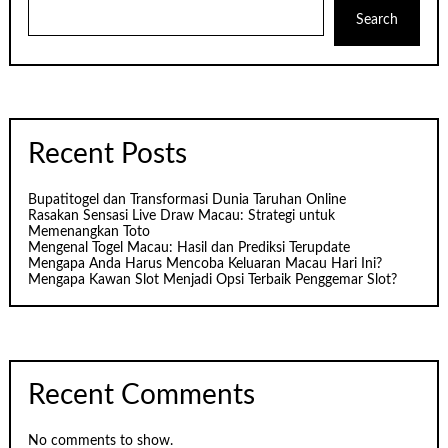
Search
Recent Posts
Bupatitogel dan Transformasi Dunia Taruhan Online
Rasakan Sensasi Live Draw Macau: Strategi untuk
Memenangkan Toto
Mengenal Togel Macau: Hasil dan Prediksi Terupdate
Mengapa Anda Harus Mencoba Keluaran Macau Hari Ini?
Mengapa Kawan Slot Menjadi Opsi Terbaik Penggemar Slot?
Recent Comments
No comments to show.