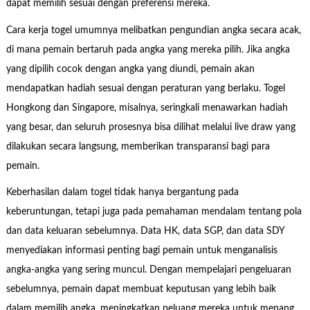
dapat memilih sesuai dengan preferensi mereka.
Cara kerja togel umumnya melibatkan pengundian angka secara acak,
di mana pemain bertaruh pada angka yang mereka pilih. Jika angka
yang dipilih cocok dengan angka yang diundi, pemain akan
mendapatkan hadiah sesuai dengan peraturan yang berlaku. Togel
Hongkong dan Singapore, misalnya, seringkali menawarkan hadiah
yang besar, dan seluruh prosesnya bisa dilihat melalui live draw yang
dilakukan secara langsung, memberikan transparansi bagi para
pemain.
Keberhasilan dalam togel tidak hanya bergantung pada
keberuntungan, tetapi juga pada pemahaman mendalam tentang pola
dan data keluaran sebelumnya. Data HK, data SGP, dan data SDY
menyediakan informasi penting bagi pemain untuk menganalisis
angka-angka yang sering muncul. Dengan mempelajari pengeluaran
sebelumnya, pemain dapat membuat keputusan yang lebih baik
dalam memilih angka, meningkatkan peluang mereka untuk menang.