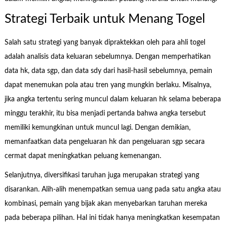
Strategi Terbaik untuk Menang Togel
Salah satu strategi yang banyak dipraktekkan oleh para ahli togel
adalah analisis data keluaran sebelumnya. Dengan memperhatikan
data hk, data sgp, dan data sdy dari hasil-hasil sebelumnya, pemain
dapat menemukan pola atau tren yang mungkin berlaku. Misalnya,
jika angka tertentu sering muncul dalam keluaran hk selama beberapa
minggu terakhir, itu bisa menjadi pertanda bahwa angka tersebut
memiliki kemungkinan untuk muncul lagi. Dengan demikian,
memanfaatkan data pengeluaran hk dan pengeluaran sgp secara
cermat dapat meningkatkan peluang kemenangan.
Selanjutnya, diversifikasi taruhan juga merupakan strategi yang
disarankan. Alih-alih menempatkan semua uang pada satu angka atau
kombinasi, pemain yang bijak akan menyebarkan taruhan mereka
pada beberapa pilihan. Hal ini tidak hanya meningkatkan kesempatan