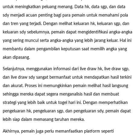
untuk meningkatkan peluang menang. Data hk, data sgp, dan data
sdy menjadi acuan penting bagi para pemain untuk memahami pola
dan tren yang terjadi. Dengan melihat keluaran hk, keluaran sgp, dan
keluaran sdy sebelumnya, pemain dapat mengidentifikasi angka-angka
yang sering muncul serta angka-angka yang lebih jarang keluar. Hal ini
membantu dalam pengambilan keputusan saat memilih angka yang
akan dipasang.
Selanjutnya, menggunakan informasi dari live draw hk, live draw sgp,
dan live draw sdy sangat bermanfaat untuk mendapatkan hasil terkini
dan akurat. Proses ini memungkinkan pemain melihat hasil langsung
sehingga mereka dapat segera menganalisis hasil dan membuat
strategi yang lebih baik untuk togel hari ini. Dengan memperhatikan
pengeluaran hk, pengeluaran sgp, dan pengeluaran sdy, pemain dapat
lebih siap dalam memasang taruhan mereka.
Akhirnya, pemain juga perlu memanfaatkan platform seperti