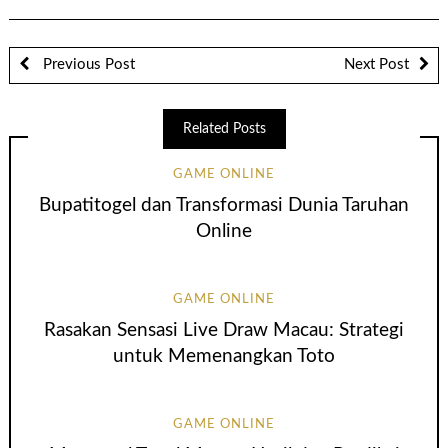
Previous Post
Next Post
Related Posts
GAME ONLINE
Bupatitogel dan Transformasi Dunia Taruhan
Online
GAME ONLINE
Rasakan Sensasi Live Draw Macau: Strategi
untuk Memenangkan Toto
GAME ONLINE