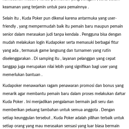
keamanan yang terjamin untuk para pemainnya .
Selain itu , Kuda Poker pun dikenal karena antarmuka yang user-
friendly , yang mempermudah baik itu pemain baru maupun pemain
senior dalam merasakan judi tanpa kendala . Pengguna bisa dengan
mudah melakukan login Kudapoker serta memasuki berbagai fitur
yang ada , termasuk game langsung dan turnamen yang rutin
diselenggarakan . Di samping itu , layanan pelanggan yang cepat
tanggap juga merupakan nilai lebih yang signifikan bagi user yang
memerlukan bantuan .
Kudapoker menawarkan ragam penawaran promosi dan bonus yang
menarik agar membantu pemain baru dalam proses melakukan daftar
Kuda Poker . Ini menjadikan pengalaman bermain jadi seru dan
memberikan peluang tambahan untuk semua anggota . Dengan
setiap keunggulan tersebut , Kuda Poker adalah pilihan terbaik untuk
setiap orang yang mau merasakan sensasi yang luar biasa bermain