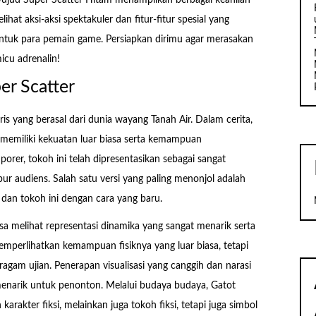
wujud Super Scatter Hitam menampilkan berbagai keahlian
hat aksi-aksi spektakuler dan fitur-fitur spesial yang
 untuk para pemain game. Persiapkan dirimu agar merasakan
cu adrenalin!
er Scatter
is yang berasal dari dunia wayang Tanah Air. Dalam cerita,
 memiliki kekuatan luar biasa serta kemampuan
rer, tokoh ini telah dipresentasikan sebagai sangat
bur audiens. Salah satu versi yang paling menonjol adalah
dan tokoh ini dengan cara yang baru.
a melihat representasi dinamika yang sangat menarik serta
mperlihatkan kemampuan fisiknya yang luar biasa, tetapi
am ujian. Penerapan visualisasi yang canggih dan narasi
enarik untuk penonton. Melalui budaya budaya, Gatot
rakter fiksi, melainkan juga tokoh fiksi, tetapi juga simbol