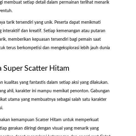
nggi membuat setiap detail dalam permainan terlihat menarik
entuh.
daya tarik tersendiri yang unik. Peserta dapat menikmati
 interaktif dan kreatif. Setiap kemenangan atau putaran
rik, memberikan kepuasan tersendiri bagi pemain saat
k terus berkompetisi dan mengeksplorasi lebih jauh dunia
 Super Scatter Hitam
kualitas yang fantastis dalam setiap aksi yang dilakukan.
ng ahli, karakter ini mampu memikat penonton. Gabungan
pikat utama yang membuatnya sebagai salah satu karakter
i.
ggunakan kemampuan Scatter Hitam untuk memperkuat
tiap gerakan diiringi dengan visual yang menarik yang