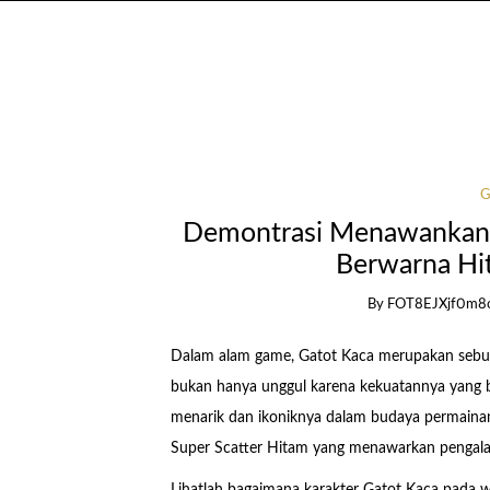
G
Demontrasi Menawankan: 
Berwarna Hi
By
FOT8EJXjf0m8
Dalam alam game, Gatot Kaca merupakan sebuah k
bukan hanya unggul karena kekuatannya yang beg
menarik dan ikoniknya dalam budaya permainan.
Super Scatter Hitam yang menawarkan pengal