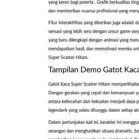
yang keren bagi peserta . Grafik berkualitas ti
dan memberikan nuansa profesional yang meny
Fitur interaktifitas yang diberikan juga adalah 
sensasi yang lebih seru dengan unsur game yang
yang baru dilengkapi dengan animasi yang mena
mendapatkan hasil, dan memotivasi mereka untu
Super Scatter Hitam.
Tampilan Demo Gatot Kaca
Gatot Kaca Super Scatter Hitam memperlihatkan 
Dengan gerakan yang cepat dan kemampuan ya
antara kelincahan dan kekuatan menjadi daya 
legendaris yang selalu ditunggu dalam setiap aks
Dalam pertunjukan kali ini, karakter ini men
serangan dan menghasilkan situasi dramatis. Se