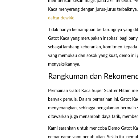
memberikan kesan magis pada aksi tersebut. P
Kaca menyerang dengan jurus-jurus terbaiknya,
daftar dewi4d
Tidak hanya kemampuan bertarungnya yang ditu
Gatot Kaca yang merupakan inspirasi bagi banya
sebagai lambang keberanian, komitmen kepada
yang memukau dan sosok yang kuat, demo ini p
menyaksikannya.
Rangkuman dan Rekomend
Permainan Gatot Kaca Super Scatter Hitam me
banyak pemula. Dalam permainan ini, Gatot K
menyenangkan, sehingga pengalaman bermain s
ditawarkan juga menambah daya tarik, memberi
Kami sarankan untuk mencoba Demo Gatot Kac
gemar game yang penuh ujian. Selain itu, pem