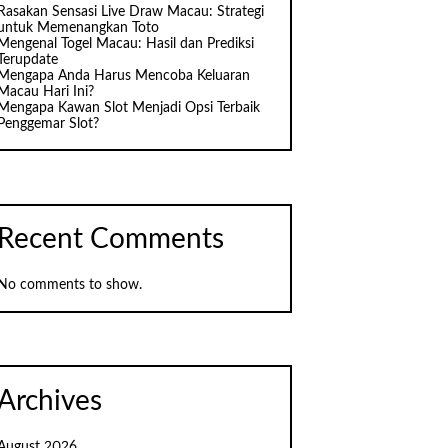
Rasakan Sensasi Live Draw Macau: Strategi
untuk Memenangkan Toto
Mengenal Togel Macau: Hasil dan Prediksi
Terupdate
Mengapa Anda Harus Mencoba Keluaran
Macau Hari Ini?
Mengapa Kawan Slot Menjadi Opsi Terbaik
Penggemar Slot?
Recent Comments
No comments to show.
Archives
August 2026