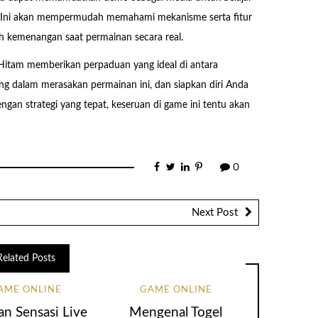
. Ini akan mempermudah memahami mekanisme serta fitur
 kemenangan saat permainan secara real.
 Hitam memberikan perpaduan yang ideal di antara
ng dalam merasakan permainan ini, dan siapkan diri Anda
ngan strategi yang tepat, keseruan di game ini tentu akan
0
Next Post
Related Posts
AME ONLINE
GAME ONLINE
an Sensasi Live
Mengenal Togel