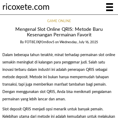
ricoxete.com
GAME ONLINE
Mengenal Slot Online QRIS: Metode Baru
Kesenangan Permainan Favorit
By
FOT8EJXjf0m8ov5
on
Wednesday, July 16, 2025
Dalam beberapa tahun terakhir, minat terhadap permainan slot online
semakin meningkat di kalangan para penggemar judi. Salah satu
inovasi terbaru dalam industri ini adalah penerapan QRIS sebagai
metode deposit. Metode ini bukan hanya mempermudah tahapan
transaksi, tapi juga memberikan manfaat tambahan bagi pemain.
Dengan menggunakan slot QRIS, Anda bisa menikmati pengalaman
permainan yang lebih lancar dan aman.
Slot deposit QRIS menjadi opsi menarik untuk banyak pemain.
Kelebihan utama dari metode ini adalah kemudahan untuk melakukan