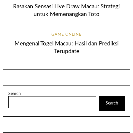
Rasakan Sensasi Live Draw Macau: Strategi
untuk Memenangkan Toto
GAME ONLINE
Mengenal Togel Macau: Hasil dan Prediksi
Terupdate
Search
Search