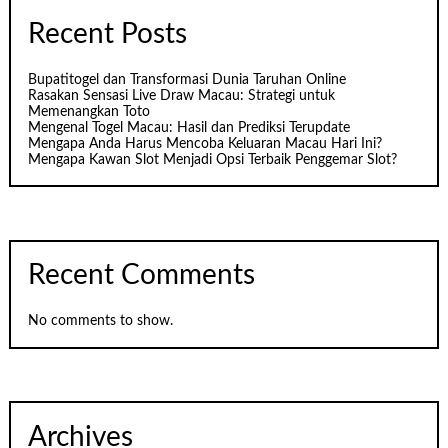
Recent Posts
Bupatitogel dan Transformasi Dunia Taruhan Online
Rasakan Sensasi Live Draw Macau: Strategi untuk
Memenangkan Toto
Mengenal Togel Macau: Hasil dan Prediksi Terupdate
Mengapa Anda Harus Mencoba Keluaran Macau Hari Ini?
Mengapa Kawan Slot Menjadi Opsi Terbaik Penggemar Slot?
Recent Comments
No comments to show.
Archives