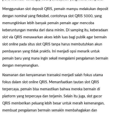
Menggunakan slot deposit QRIS, pemain mampu melakukan deposit
dengan nominal yang fleksibel, contohnya slot QRIS 5000, yang
memungkinkan lebih banyak pemain pemain agar mencoba
keberuntungan mereka dari dana minim. Di samping itu, keberadaan
slot via QRIS menawarkan akses lebih luas bagi publik agar bermain
slot online pada situs slot QRIS tanpa harus membutuhkan akun
pembayaran yang tidak praktis. Ini menjadi opsi menarik untuk
pemain baru yang mana ingin sekali mengalami pengalaman bermain
dengan menyenangkan.
Keamanan dan kenyamanan transaksi menjadi salah fokus utama
fokus dalam slot online QRIS. Memanfaatkan tautan slot QRIS
terpercaya, pemain bisa memastikan bahwa mereka bermain di
platform yang terpercaya dan terjamin. Selain itu juga, slot gacor
QRIS memberikan peluang lebih besar untuk meraih kemenangan,
membuat pengalaman bermain semakin membahagiakan dan