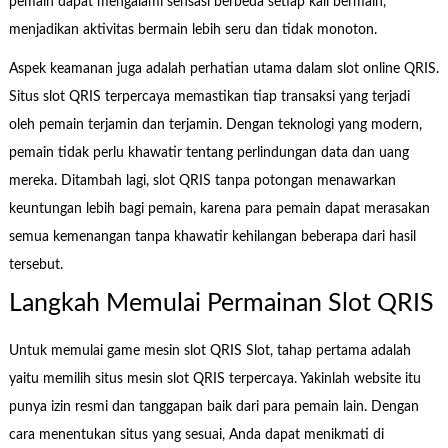
pemain dapat mengalami sensasi berbeda setiap kali bermain,
menjadikan aktivitas bermain lebih seru dan tidak monoton.
Aspek keamanan juga adalah perhatian utama dalam slot online QRIS.
Situs slot QRIS terpercaya memastikan tiap transaksi yang terjadi
oleh pemain terjamin dan terjamin. Dengan teknologi yang modern,
pemain tidak perlu khawatir tentang perlindungan data dan uang
mereka. Ditambah lagi, slot QRIS tanpa potongan menawarkan
keuntungan lebih bagi pemain, karena para pemain dapat merasakan
semua kemenangan tanpa khawatir kehilangan beberapa dari hasil
tersebut.
Langkah Memulai Permainan Slot QRIS
Untuk memulai game mesin slot QRIS Slot, tahap pertama adalah
yaitu memilih situs mesin slot QRIS terpercaya. Yakinlah website itu
punya izin resmi dan tanggapan baik dari para pemain lain. Dengan
cara menentukan situs yang sesuai, Anda dapat menikmati di