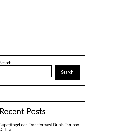
Search
Search
Recent Posts
Bupatitogel dan Transformasi Dunia Taruhan
Online