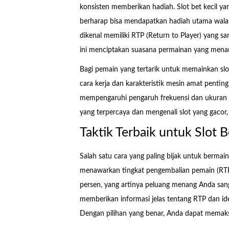
konsisten memberikan hadiah. Slot bet kecil y
berharap bisa mendapatkan hadiah utama walau
dikenal memiliki RTP (Return to Player) yang sa
ini menciptakan suasana permainan yang mena
Bagi pemain yang tertarik untuk memainkan slo
cara kerja dan karakteristik mesin amat penting
mempengaruhi pengaruh frekuensi dan ukuran 
yang terpercaya dan mengenali slot yang gaco
Taktik Terbaik untuk Slot B
Salah satu cara yang paling bijak untuk berma
menawarkan tingkat pengembalian pemain (RTP) t
persen, yang artinya peluang menang Anda sanga
memberikan informasi jelas tentang RTP dan id
Dengan pilihan yang benar, Anda dapat memaksi