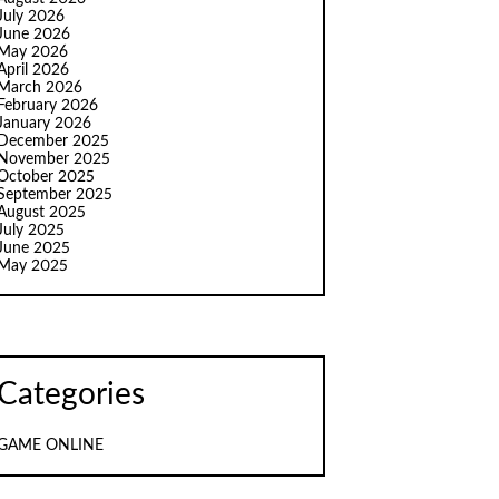
July 2026
June 2026
May 2026
April 2026
March 2026
February 2026
January 2026
December 2025
November 2025
October 2025
September 2025
August 2025
July 2025
June 2025
May 2025
Categories
GAME ONLINE