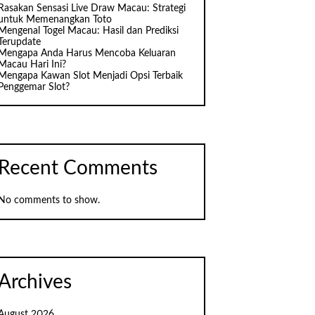
Rasakan Sensasi Live Draw Macau: Strategi
untuk Memenangkan Toto
Mengenal Togel Macau: Hasil dan Prediksi
Terupdate
Mengapa Anda Harus Mencoba Keluaran
Macau Hari Ini?
Mengapa Kawan Slot Menjadi Opsi Terbaik
Penggemar Slot?
Recent Comments
No comments to show.
Archives
August 2026