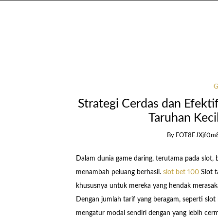
G
Strategi Cerdas dan Efekt
Taruhan Keci
By
FOT8EJXjf0m
Dalam dunia game daring, terutama pada slot, 
menambah peluang berhasil.
slot bet 100
Slot t
khususnya untuk mereka yang hendak merasakan p
Dengan jumlah tarif yang beragam, seperti slot
mengatur modal sendiri dengan yang lebih cerm