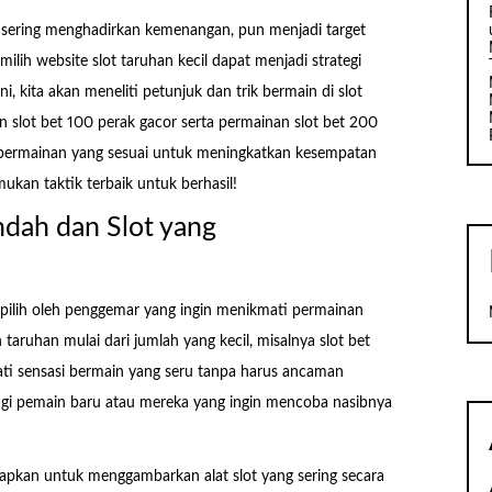
g sering menghadirkan kemenangan, pun menjadi target
ih website slot taruhan kecil dapat menjadi strategi
i, kita akan meneliti petunjuk dan trik bermain di slot
n slot bet 100 perak gacor serta permainan slot bet 200
permainan yang sesuai untuk meningkatkan kesempatan
emukan taktik terbaik untuk berhasil!
dah dan Slot yang
dipilih oleh penggemar yang ingin menikmati permainan
taruhan mulai dari jumlah yang kecil, misalnya slot bet
ati sensasi bermain yang seru tanpa harus ancaman
 bagi pemain baru atau mereka yang ingin mencoba nasibnya
ucapkan untuk menggambarkan alat slot yang sering secara