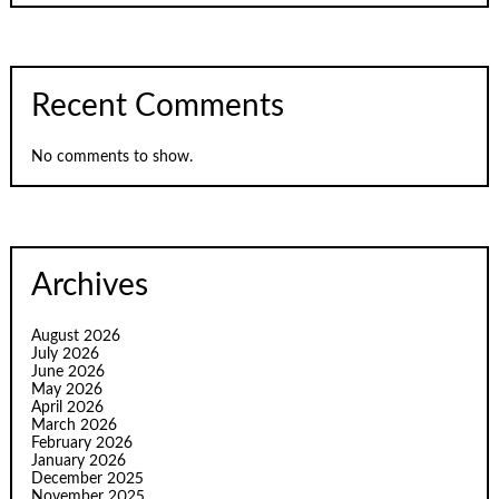
Recent Comments
No comments to show.
Archives
August 2026
July 2026
June 2026
May 2026
April 2026
March 2026
February 2026
January 2026
December 2025
November 2025