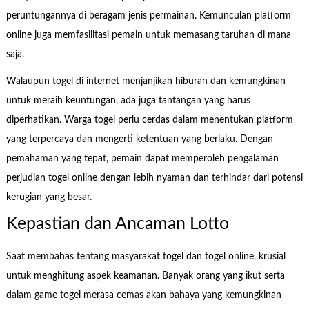
peruntungannya di beragam jenis permainan. Kemunculan platform
online juga memfasilitasi pemain untuk memasang taruhan di mana
saja.
Walaupun togel di internet menjanjikan hiburan dan kemungkinan
untuk meraih keuntungan, ada juga tantangan yang harus
diperhatikan. Warga togel perlu cerdas dalam menentukan platform
yang terpercaya dan mengerti ketentuan yang berlaku. Dengan
pemahaman yang tepat, pemain dapat memperoleh pengalaman
perjudian togel online dengan lebih nyaman dan terhindar dari potensi
kerugian yang besar.
Kepastian dan Ancaman Lotto
Saat membahas tentang masyarakat togel dan togel online, krusial
untuk menghitung aspek keamanan. Banyak orang yang ikut serta
dalam game togel merasa cemas akan bahaya yang kemungkinan