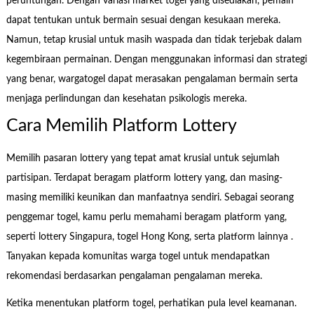
peruntungan. Dengan variasi market togel yang disediakan, pemain
dapat tentukan untuk bermain sesuai dengan kesukaan mereka.
Namun, tetap krusial untuk masih waspada dan tidak terjebak dalam
kegembiraan permainan. Dengan menggunakan informasi dan strategi
yang benar, wargatogel dapat merasakan pengalaman bermain serta
menjaga perlindungan dan kesehatan psikologis mereka.
Cara Memilih Platform Lottery
Memilih pasaran lottery yang tepat amat krusial untuk sejumlah
partisipan. Terdapat beragam platform lottery yang, dan masing-
masing memiliki keunikan dan manfaatnya sendiri. Sebagai seorang
penggemar togel, kamu perlu memahami beragam platform yang,
seperti lottery Singapura, togel Hong Kong, serta platform lainnya .
Tanyakan kepada komunitas warga togel untuk mendapatkan
rekomendasi berdasarkan pengalaman pengalaman mereka.
Ketika menentukan platform togel, perhatikan pula level keamanan.