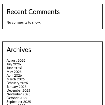
Recent Comments
No comments to show.
Archives
August 2026
July 2026
June 2026
May 2026
April 2026
March 2026
February 2026
January 2026
December 2025
November 2025
October 2025
September 2025