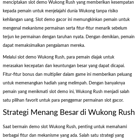
menciptakan slot demo Wukong Rush yang memberikan kesempatan
kepada pemain untuk menjelajahi dunia Wukong tanpa risiko
kehilangan uang. Slot demo gacor ini memungkinkan pemain untuk
mengenal mekanisme permainan serta fitur-fitur menarik sebelum
terjun ke permainan dengan taruhan nyata. Dengan demikian, pemain
dapat memaksimalkan pengalaman mereka.
Melalui slot demo Wukong Rush, para pemain diajak untuk
merasakan kecepatan dan keuntungan besar yang dapat dicapai.
Fitur-fitur bonus dan multiplier dalam game ini memberikan peluang
untuk memenangkan hadiah yang melimpah. Dengan banyaknya
pemain yang menikmati slot demo ini, Wukong Rush menjadi salah
satu pilihan favorit untuk para penggemar permainan slot gacor.
Strategi Menang Besar di Wukong Rush
Saat bermain demo slot Wukong Rush, penting untuk memahami
berbagai fitur dan mekanisme yang ada. Salah satu strategi yang