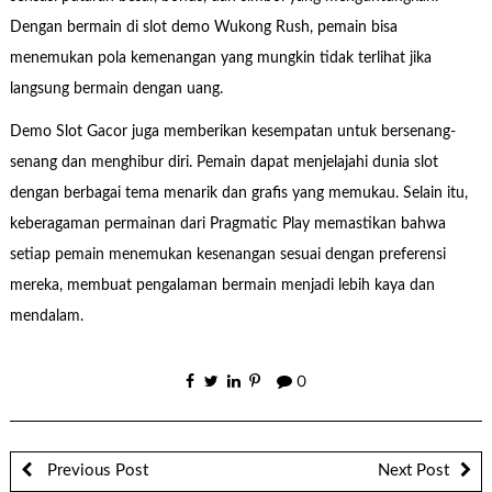
Dengan bermain di slot demo Wukong Rush, pemain bisa
menemukan pola kemenangan yang mungkin tidak terlihat jika
langsung bermain dengan uang.
Demo Slot Gacor juga memberikan kesempatan untuk bersenang-
senang dan menghibur diri. Pemain dapat menjelajahi dunia slot
dengan berbagai tema menarik dan grafis yang memukau. Selain itu,
keberagaman permainan dari Pragmatic Play memastikan bahwa
setiap pemain menemukan kesenangan sesuai dengan preferensi
mereka, membuat pengalaman bermain menjadi lebih kaya dan
mendalam.
0
Previous Post
Next Post