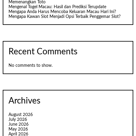
Memenangkan Toto
Mengenal Togel Macau: Hasil dan Prediksi Terupdate
Mengapa Anda Harus Mencoba Keluaran Macau Hari Ini?
Mengapa Kawan Slot Menjadi Opsi Terbaik Penggemar Slot?
Recent Comments
No comments to show.
Archives
August 2026
July 2026
June 2026
May 2026
April 2026