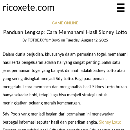
ricoxete.com
GAME ONLINE
Panduan Lengkap: Cara Memahami Hasil Sidney Lotto
By
FOT8EJXjf0m8ov5
on
Tuesday, August 12, 2025
Dalam dunia perjudian, khususnya dalam permainan togel, memahami
hasil serta pengeluaran adalah hal yang sangat penting. Salah satu
jenis permainan togel yang banyak diminati adalah Sidney Lotto atau
yang sering disingkat menjadi Sdy Lotto. Bagi para pemain,
mengetahui cara membaca dan menganalisis hasil Sidney Lotto bukan
hanya sekadar hobi, tetapi juga bisa menjadi strategi untuk
meningkatkan peluang meraih kemenangan.
Sdy Pools yang menjadi bagian dari permainan ini menawarkan
berbagai informasi seputar hasil dan penarikan angka.
Sidney Lotto