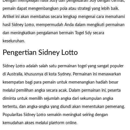
Dengan mempelajari hasil Sdty dan pengeluaran Sdy dengan cermat,
pemain dapat mengembangkan pola atau strategi yang lebih baik.
Artikel ini akan membahas secara lengkap mengenai cara memahami
hasil Sidney Lotto, mempermudah Anda dalam mengikuti permainan
dan meningkatkan pengalaman bermain Togel Sdy secara
keseluruhan.
Pengertian Sidney Lotto
Sidney Lotto adalah salah satu permainan togel yang sangat populer
di Australia, khususnya di kota Sydney. Permainan ini menawarkan
kesempatan bagi para pemain untuk memenangkan hadiah besar
melalui pemilihan angka secara acak. Dalam permainan ini, peserta
diminta untuk memilih sejumlah angka dari sekumpulan angka
tertentu, dan angka-angka yang diundi akan menentukan pemenang.
Popularitas Sidney Lotto semakin meningkat seiring dengan
kemudahan akses melalui platform online.