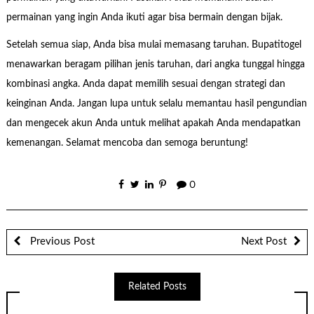
permainan yang ingin Anda ikuti agar bisa bermain dengan bijak.
Setelah semua siap, Anda bisa mulai memasang taruhan. Bupatitogel
menawarkan beragam pilihan jenis taruhan, dari angka tunggal hingga
kombinasi angka. Anda dapat memilih sesuai dengan strategi dan
keinginan Anda. Jangan lupa untuk selalu memantau hasil pengundian
dan mengecek akun Anda untuk melihat apakah Anda mendapatkan
kemenangan. Selamat mencoba dan semoga beruntung!
0
Previous Post
Next Post
Related Posts