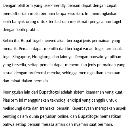
Dengan platform yang user-friendly, pemain dapat dengan cepat
mendaftar dan mulai bermain tanpa kesulitan. Ini memungkinkan
lebih banyak orang untuk terlibat dan menikmati pengalaman togel
dengan lebih praktis.
Selain itu, Bupatitogel menyediakan berbagai jenis permainan yang
menarik. Pemain dapat memilih dari berbagai varian togel, termasuk
togel Singapore, Hongkong, dan lainnya. Dengan banyaknya pilihan
yang tersedia, setiap pemain dapat menemukan jenis permainan yang
sesuai dengan preferensi mereka, sehingga meningkatkan keseruan
dan minat dalam bermain.
Keunggulan lain dari Bupatitogel adalah sistem keamanan yang kuat.
Platform ini menggunakan teknologi enkripsi yang canggih untuk
melindungi data dan transaksi pemain. Kepercayaan merupakan aspek
penting dalam dunia perjudian online, dan Bupatitogel memastikan
bahwa setiap pemain merasa aman dan nyaman saat bermain.