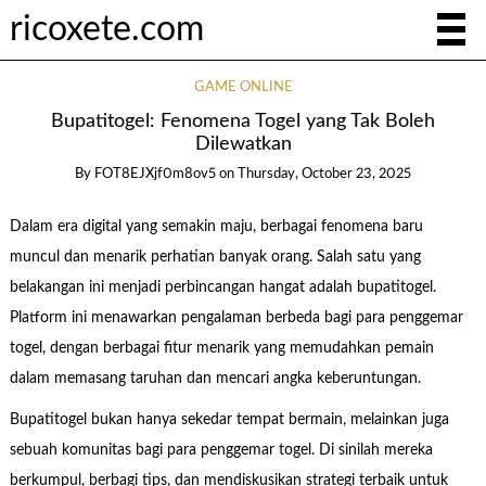
ricoxete.com
GAME ONLINE
Bupatitogel: Fenomena Togel yang Tak Boleh
Dilewatkan
By
FOT8EJXjf0m8ov5
on
Thursday, October 23, 2025
Dalam era digital yang semakin maju, berbagai fenomena baru
muncul dan menarik perhatian banyak orang. Salah satu yang
belakangan ini menjadi perbincangan hangat adalah bupatitogel.
Platform ini menawarkan pengalaman berbeda bagi para penggemar
togel, dengan berbagai fitur menarik yang memudahkan pemain
dalam memasang taruhan dan mencari angka keberuntungan.
Bupatitogel bukan hanya sekedar tempat bermain, melainkan juga
sebuah komunitas bagi para penggemar togel. Di sinilah mereka
berkumpul, berbagi tips, dan mendiskusikan strategi terbaik untuk