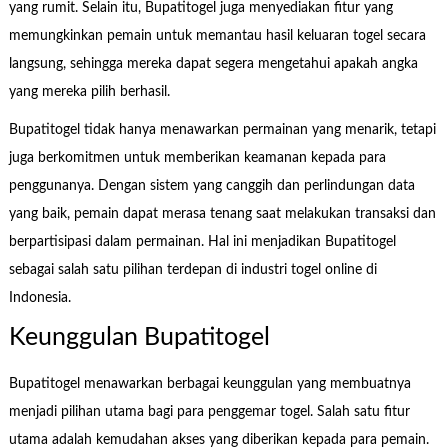
yang rumit. Selain itu, Bupatitogel juga menyediakan fitur yang
memungkinkan pemain untuk memantau hasil keluaran togel secara
langsung, sehingga mereka dapat segera mengetahui apakah angka
yang mereka pilih berhasil.
Bupatitogel tidak hanya menawarkan permainan yang menarik, tetapi
juga berkomitmen untuk memberikan keamanan kepada para
penggunanya. Dengan sistem yang canggih dan perlindungan data
yang baik, pemain dapat merasa tenang saat melakukan transaksi dan
berpartisipasi dalam permainan. Hal ini menjadikan Bupatitogel
sebagai salah satu pilihan terdepan di industri togel online di
Indonesia.
Keunggulan Bupatitogel
Bupatitogel menawarkan berbagai keunggulan yang membuatnya
menjadi pilihan utama bagi para penggemar togel. Salah satu fitur
utama adalah kemudahan akses yang diberikan kepada para pemain.