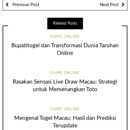
Previous Post
Next Post
Related Posts
GAME ONLINE
Bupatitogel dan Transformasi Dunia Taruhan
Online
GAME ONLINE
Rasakan Sensasi Live Draw Macau: Strategi
untuk Memenangkan Toto
GAME ONLINE
Mengenal Togel Macau: Hasil dan Prediksi
Terupdate