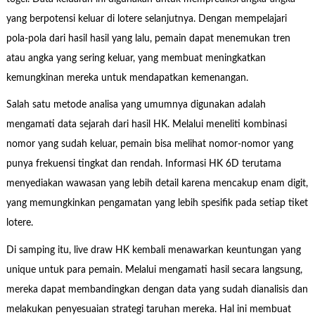
yang berpotensi keluar di lotere selanjutnya. Dengan mempelajari
pola-pola dari hasil hasil yang lalu, pemain dapat menemukan tren
atau angka yang sering keluar, yang membuat meningkatkan
kemungkinan mereka untuk mendapatkan kemenangan.
Salah satu metode analisa yang umumnya digunakan adalah
mengamati data sejarah dari hasil HK. Melalui meneliti kombinasi
nomor yang sudah keluar, pemain bisa melihat nomor-nomor yang
punya frekuensi tingkat dan rendah. Informasi HK 6D terutama
menyediakan wawasan yang lebih detail karena mencakup enam digit,
yang memungkinkan pengamatan yang lebih spesifik pada setiap tiket
lotere.
Di samping itu, live draw HK kembali menawarkan keuntungan yang
unique untuk para pemain. Melalui mengamati hasil secara langsung,
mereka dapat membandingkan dengan data yang sudah dianalisis dan
melakukan penyesuaian strategi taruhan mereka. Hal ini membuat