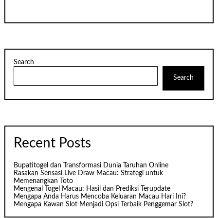
Search
Search
Recent Posts
Bupatitogel dan Transformasi Dunia Taruhan Online
Rasakan Sensasi Live Draw Macau: Strategi untuk
Memenangkan Toto
Mengenal Togel Macau: Hasil dan Prediksi Terupdate
Mengapa Anda Harus Mencoba Keluaran Macau Hari Ini?
Mengapa Kawan Slot Menjadi Opsi Terbaik Penggemar Slot?