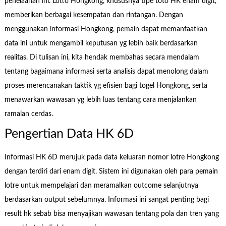
penelaahan ini. Lotto Hongkong, khususnya tipe toto HK enam digit,
memberikan berbagai kesempatan dan rintangan. Dengan
menggunakan informasi Hongkong, pemain dapat memanfaatkan
data ini untuk mengambil keputusan yg lebih baik berdasarkan
realitas. Di tulisan ini, kita hendak membahas secara mendalam
tentang bagaimana informasi serta analisis dapat menolong dalam
proses merencanakan taktik yg efisien bagi togel Hongkong, serta
menawarkan wawasan yg lebih luas tentang cara menjalankan
ramalan cerdas.
Pengertian Data HK 6D
Informasi HK 6D merujuk pada data keluaran nomor lotre Hongkong
dengan terdiri dari enam digit. Sistem ini digunakan oleh para pemain
lotre untuk mempelajari dan meramalkan outcome selanjutnya
berdasarkan output sebelumnya. Informasi ini sangat penting bagi
result hk sebab bisa menyajikan wawasan tentang pola dan tren yang