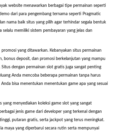
yak website menawarkan berbagai tipe permainan seperti
t demo dari para pengembang ternama seperti Pragmatic
an nama baik situs yang pilih agar terhindar segala bentuk
a selalu memiliki sistem pembayaran yang jelas dan
n promosi yang ditawarkan. Kebanyakan situs permainan
n, bonus deposit, dan promosi berkelanjutan yang mampu
tus dengan permainan slot gratis juga sangat penting
peluang Anda mencoba beberapa permainan tanpa harus
i, Anda bisa menentukan menentukan game apa yang sesuai
s yang menyediakan koleksi game slot yang sangat
erbagai jenis game dari developer yang terkenal dengan
tinggi, putaran gratis, serta jackpot yang terus meningkat.
ia maya yang diperbarui secara rutin serta mempunyai