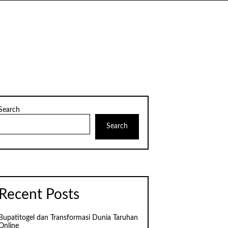
Search
Search
Recent Posts
Bupatitogel dan Transformasi Dunia Taruhan
Online