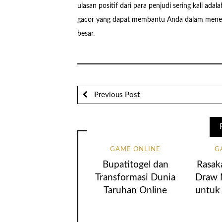
ulasan positif dari para penjudi sering kali adalah
gacor yang dapat membantu Anda dalam menem
besar.
Previous Post
GAME ONLINE
G
Bupatitogel dan
Rasak
Transformasi Dunia
Draw 
Taruhan Online
untuk