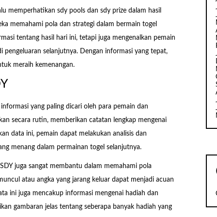
lu memperhatikan sdy pools dan sdy prize dalam hasil
ka memahami pola dan strategi dalam bermain togel
asi tentang hasil hari ini, tetapi juga mengenalkan pemain
 pengeluaran selanjutnya. Dengan informasi yang tepat,
ntuk meraih kemenangan.
DY
informasi yang paling dicari oleh para pemain dan
kan secara rutin, memberikan catatan lengkap mengenai
 data ini, pemain dapat melakukan analisis dan
ng menang dalam permainan togel selanjutnya.
ogel SDY juga sangat membantu dalam memahami pola
muncul atau angka yang jarang keluar dapat menjadi acuan
data ini juga mencakup informasi mengenai hadiah dan
kan gambaran jelas tentang seberapa banyak hadiah yang