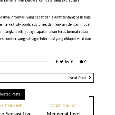
aih kemenangan berdasarkan data yang akurat dan
danya informasi yang cepat dan akurat tentang hasil togel.
 terkait sdy pools, sdy prize, dan lain-lain dengan mudah.
n langkah selanjutnya, apakah akan terus bermain atau
es sumber yang sah agar informasi yang didapat valid dan
0
Next Post
Related Posts
AME ONLINE
GAME ONLINE
an Sensasi Live
Mengenal Togel