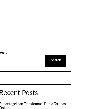
Search
Search
Recent Posts
Bupatitogel dan Transformasi Dunia Taruhan
Online