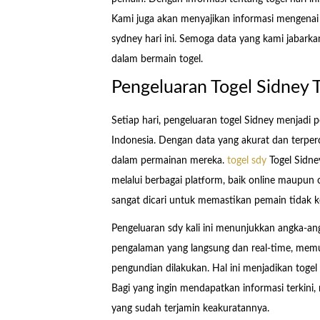
Kami juga akan menyajikan informasi mengenai li
sydney hari ini. Semoga data yang kami jabarka
dalam bermain togel.
Pengeluaran Togel Sidney 
Setiap hari, pengeluaran togel Sidney menjadi
Indonesia. Dengan data yang akurat dan terper
dalam permainan mereka.
togel sdy
Togel Sidne
melalui berbagai platform, baik online maupun o
sangat dicari untuk memastikan pemain tidak ke
Pengeluaran sdy kali ini menunjukkan angka-a
pengalaman yang langsung dan real-time, memu
pengundian dilakukan. Hal ini menjadikan togel
Bagi yang ingin mendapatkan informasi terkini,
yang sudah terjamin keakuratannya.