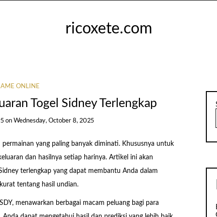
ricoxete.com
AME ONLINE
aran Togel Sidney Terlengkap
v5
on
Wednesday, October 8, 2025
tu permainan yang paling banyak diminati. Khususnya untuk
uaran dan hasilnya setiap harinya. Artikel ini akan
Sidney terlengkap yang dapat membantu Anda dalam
rat tentang hasil undian.
an SDY, menawarkan berbagai macam peluang bagi para
, Anda dapat mengetahui hasil dan prediksi yang lebih baik.