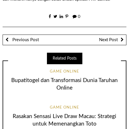
0
Previous Post
Next Post
Related Posts
GAME ONLINE
Bupatitogel dan Transformasi Dunia Taruhan
Online
GAME ONLINE
Rasakan Sensasi Live Draw Macau: Strategi
untuk Memenangkan Toto