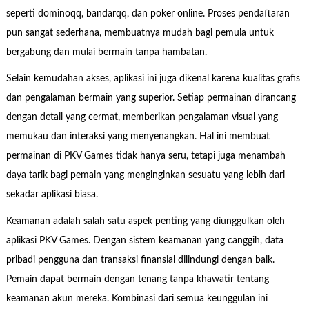
seperti dominoqq, bandarqq, dan poker online. Proses pendaftaran
pun sangat sederhana, membuatnya mudah bagi pemula untuk
bergabung dan mulai bermain tanpa hambatan.
Selain kemudahan akses, aplikasi ini juga dikenal karena kualitas grafis
dan pengalaman bermain yang superior. Setiap permainan dirancang
dengan detail yang cermat, memberikan pengalaman visual yang
memukau dan interaksi yang menyenangkan. Hal ini membuat
permainan di PKV Games tidak hanya seru, tetapi juga menambah
daya tarik bagi pemain yang menginginkan sesuatu yang lebih dari
sekadar aplikasi biasa.
Keamanan adalah salah satu aspek penting yang diunggulkan oleh
aplikasi PKV Games. Dengan sistem keamanan yang canggih, data
pribadi pengguna dan transaksi finansial dilindungi dengan baik.
Pemain dapat bermain dengan tenang tanpa khawatir tentang
keamanan akun mereka. Kombinasi dari semua keunggulan ini