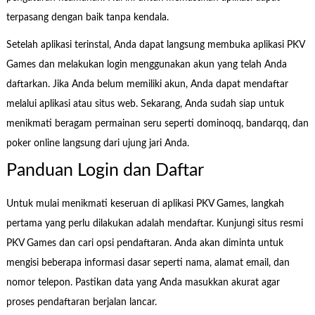
terpasang dengan baik tanpa kendala.
Setelah aplikasi terinstal, Anda dapat langsung membuka aplikasi PKV
Games dan melakukan login menggunakan akun yang telah Anda
daftarkan. Jika Anda belum memiliki akun, Anda dapat mendaftar
melalui aplikasi atau situs web. Sekarang, Anda sudah siap untuk
menikmati beragam permainan seru seperti dominoqq, bandarqq, dan
poker online langsung dari ujung jari Anda.
Panduan Login dan Daftar
Untuk mulai menikmati keseruan di aplikasi PKV Games, langkah
pertama yang perlu dilakukan adalah mendaftar. Kunjungi situs resmi
PKV Games dan cari opsi pendaftaran. Anda akan diminta untuk
mengisi beberapa informasi dasar seperti nama, alamat email, dan
nomor telepon. Pastikan data yang Anda masukkan akurat agar
proses pendaftaran berjalan lancar.