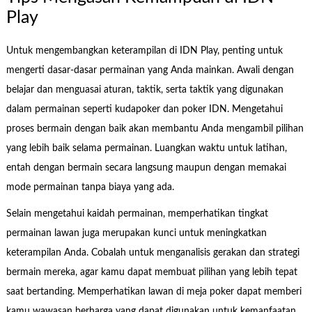
Play
Untuk mengembangkan keterampilan di IDN Play, penting untuk
mengerti dasar-dasar permainan yang Anda mainkan. Awali dengan
belajar dan menguasai aturan, taktik, serta taktik yang digunakan
dalam permainan seperti kudapoker dan poker IDN. Mengetahui
proses bermain dengan baik akan membantu Anda mengambil pilihan
yang lebih baik selama permainan. Luangkan waktu untuk latihan,
entah dengan bermain secara langsung maupun dengan memakai
mode permainan tanpa biaya yang ada.
Selain mengetahui kaidah permainan, memperhatikan tingkat
permainan lawan juga merupakan kunci untuk meningkatkan
keterampilan Anda. Cobalah untuk menganalisis gerakan dan strategi
bermain mereka, agar kamu dapat membuat pilihan yang lebih tepat
saat bertanding. Memperhatikan lawan di meja poker dapat memberi
kamu wawasan berharga yang dapat digunakan untuk kemanfaatan