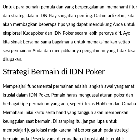
Untuk para pemain pemula dan yang berpengalaman, memahami fitur
dan strategi dalam IDN Play sangatlah penting. Dalam artikel ini, kita
akan membagikan beberapa tips yang dapat mendukung Anda untuk
eksplorasi Kudapoker dan IDN Poker secara lebih percaya diri. Ayo
kita simak bersama-sama bagaimana untuk memaksimalkan setiap
sesi permainan Anda dan menjadikannya pengalaman yang tidak bisa
dilupakan.
Strategi Bermain di IDN Poker
Mempelajari fundamental permainan adalah langkah awal yang amat
krusial dalam IDN Poker. Pemain harus menguasai aturan poker dan
berbagai tipe permainan yang ada, seperti Texas Hold’em dan Omaha.
Memahami nilai kartu serta hand yang tangguh akan memberikan
keunggulan saat bermain. Di samping itu, jangan lupa untuk
mempelajari juga lokasi meja karena ini berpengaruh pada strategi
bermain anda. Peserta yang ditempatkan di posisi akhir terakhir