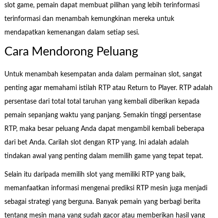
slot game, pemain dapat membuat pilihan yang lebih terinformasi
terinformasi dan menambah kemungkinan mereka untuk
mendapatkan kemenangan dalam setiap sesi.
Cara Mendorong Peluang
Untuk menambah kesempatan anda dalam permainan slot, sangat
penting agar memahami istilah RTP atau Return to Player. RTP adalah
persentase dari total total taruhan yang kembali diberikan kepada
pemain sepanjang waktu yang panjang. Semakin tinggi persentase
RTP, maka besar peluang Anda dapat mengambil kembali beberapa
dari bet Anda. Carilah slot dengan RTP yang. Ini adalah adalah
tindakan awal yang penting dalam memilih game yang tepat tepat.
Selain itu daripada memilih slot yang memiliki RTP yang baik,
memanfaatkan informasi mengenai prediksi RTP mesin juga menjadi
sebagai strategi yang berguna. Banyak pemain yang berbagi berita
tentang mesin mana yang sudah gacor atau memberikan hasil yang