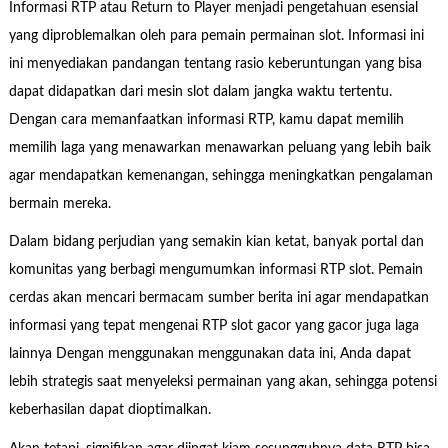
Informasi RTP atau Return to Player menjadi pengetahuan esensial
yang diproblemalkan oleh para pemain permainan slot. Informasi ini
ini menyediakan pandangan tentang rasio keberuntungan yang bisa
dapat didapatkan dari mesin slot dalam jangka waktu tertentu.
Dengan cara memanfaatkan informasi RTP, kamu dapat memilih
memilih laga yang menawarkan menawarkan peluang yang lebih baik
agar mendapatkan kemenangan, sehingga meningkatkan pengalaman
bermain mereka.
Dalam bidang perjudian yang semakin kian ketat, banyak portal dan
komunitas yang berbagi mengumumkan informasi RTP slot. Pemain
cerdas akan mencari bermacam sumber berita ini agar mendapatkan
informasi yang tepat mengenai RTP slot gacor yang gacor juga laga
lainnya Dengan menggunakan menggunakan data ini, Anda dapat
lebih strategis saat menyeleksi permainan yang akan, sehingga potensi
keberhasilan dapat dioptimalkan.