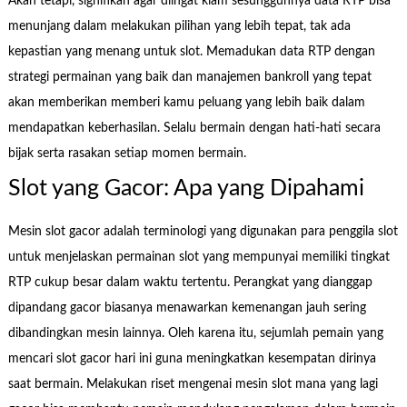
Akan tetapi, signifikan agar diingat kiam sesungguhnya data RTP bisa
menunjang dalam melakukan pilihan yang lebih tepat, tak ada
kepastian yang menang untuk slot. Memadukan data RTP dengan
strategi permainan yang baik dan manajemen bankroll yang tepat
akan memberikan memberi kamu peluang yang lebih baik dalam
mendapatkan keberhasilan. Selalu bermain dengan hati-hati secara
bijak serta rasakan setiap momen bermain.
Slot yang Gacor: Apa yang Dipahami
Mesin slot gacor adalah terminologi yang digunakan para penggila slot
untuk menjelaskan permainan slot yang mempunyai memiliki tingkat
RTP cukup besar dalam waktu tertentu. Perangkat yang dianggap
dipandang gacor biasanya menawarkan kemenangan jauh sering
dibandingkan mesin lainnya. Oleh karena itu, sejumlah pemain yang
mencari slot gacor hari ini guna meningkatkan kesempatan dirinya
saat bermain. Melakukan riset mengenai mesin slot mana yang lagi