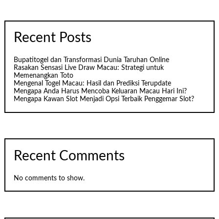
Recent Posts
Bupatitogel dan Transformasi Dunia Taruhan Online
Rasakan Sensasi Live Draw Macau: Strategi untuk
Memenangkan Toto
Mengenal Togel Macau: Hasil dan Prediksi Terupdate
Mengapa Anda Harus Mencoba Keluaran Macau Hari Ini?
Mengapa Kawan Slot Menjadi Opsi Terbaik Penggemar Slot?
Recent Comments
No comments to show.