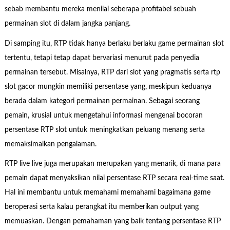
sebab membantu mereka menilai seberapa profitabel sebuah
permainan slot di dalam jangka panjang.
Di samping itu, RTP tidak hanya berlaku berlaku game permainan slot
tertentu, tetapi tetap dapat bervariasi menurut pada penyedia
permainan tersebut. Misalnya, RTP dari slot yang pragmatis serta rtp
slot gacor mungkin memiliki persentase yang, meskipun keduanya
berada dalam kategori permainan permainan. Sebagai seorang
pemain, krusial untuk mengetahui informasi mengenai bocoran
persentase RTP slot untuk meningkatkan peluang menang serta
memaksimalkan pengalaman.
RTP live live juga merupakan merupakan yang menarik, di mana para
pemain dapat menyaksikan nilai persentase RTP secara real-time saat.
Hal ini membantu untuk memahami memahami bagaimana game
beroperasi serta kalau perangkat itu memberikan output yang
memuaskan. Dengan pemahaman yang baik tentang persentase RTP