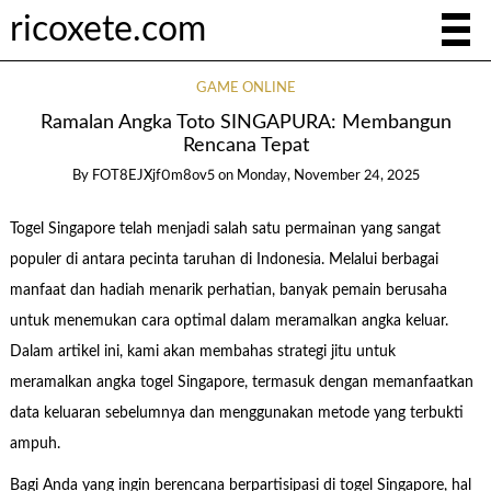
ricoxete.com
GAME ONLINE
Ramalan Angka Toto SINGAPURA: Membangun
Rencana Tepat
By
FOT8EJXjf0m8ov5
on
Monday, November 24, 2025
Togel Singapore telah menjadi salah satu permainan yang sangat
populer di antara pecinta taruhan di Indonesia. Melalui berbagai
manfaat dan hadiah menarik perhatian, banyak pemain berusaha
untuk menemukan cara optimal dalam meramalkan angka keluar.
Dalam artikel ini, kami akan membahas strategi jitu untuk
meramalkan angka togel Singapore, termasuk dengan memanfaatkan
data keluaran sebelumnya dan menggunakan metode yang terbukti
ampuh.
Bagi Anda yang ingin berencana berpartisipasi di togel Singapore, hal