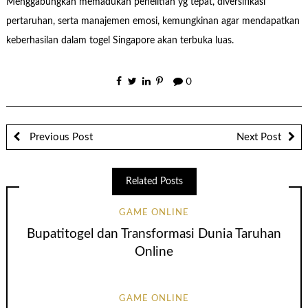
Menggabungkan memadukan penelitian yg tepat, diversifikasi
pertaruhan, serta manajemen emosi, kemungkinan agar mendapatkan
keberhasilan dalam togel Singapore akan terbuka luas.
0
Previous Post
Next Post
Related Posts
GAME ONLINE
Bupatitogel dan Transformasi Dunia Taruhan
Online
GAME ONLINE