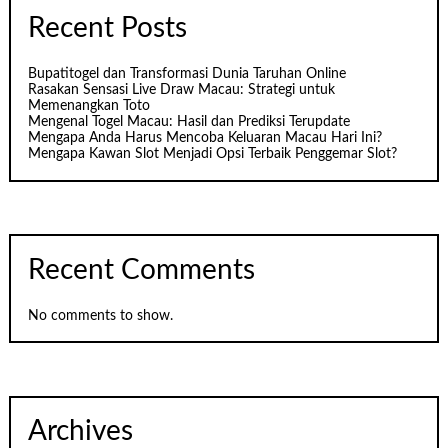
Recent Posts
Bupatitogel dan Transformasi Dunia Taruhan Online
Rasakan Sensasi Live Draw Macau: Strategi untuk
Memenangkan Toto
Mengenal Togel Macau: Hasil dan Prediksi Terupdate
Mengapa Anda Harus Mencoba Keluaran Macau Hari Ini?
Mengapa Kawan Slot Menjadi Opsi Terbaik Penggemar Slot?
Recent Comments
No comments to show.
Archives