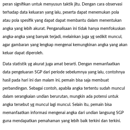
peran signifikan untuk menyusun taktik jitu. Dengan cara observasi
terhadap data keluaran yang lalu, peserta dapat menemukan pola
atau pola spesifik yang dapat dapat membantu dalam menentukan
angka yang lebih akurat. Penganalisaan ini tidak hanya memfokuskan
angka-angka yang banyak terjadi, melainkan juga yg sedikit muncul,
agar gambaran yang lengkap mengenai kemungkinan angka yang akan
keluar dapat diperoleh.
Data statistik yg akurat juga amat berarti. Dengan memanfaatkan
data pengeluaran SGP dari periode sebelumnya yang lalu, contohnya
hasil pada hari ini dan malam ini, pemain bisa saja membuat
perbandingan. Sebagai contoh, apabila angka tertentu sudah muncul
dalam serangkaian undian berurutan, mungkin ada potensi untuk
angka tersebut yg muncul lagi muncul. Selain itu, pemain bisa
memanfaatkan informasi mengenai angka dari undian langsung SGP
guna mendapatkan pemahaman yang lebih baik terkini dan terkini.