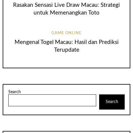
Rasakan Sensasi Live Draw Macau: Strategi
untuk Memenangkan Toto
GAME ONLINE
Mengenal Togel Macau: Hasil dan Prediksi
Terupdate
Search
Search