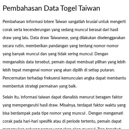
Pembahasan Data Togel Taiwan
Pembahasan informasi lotere Taiwan sangatlah krusial untuk mengerti
corak serta kecenderungan yang sedang muncul berasal dari hasil
draw yang lalu. Data draw Taiwanese, yang dilakukan diselenggarakan
secara rutin, memberikan pandangan yang tentang nomor-nomor
yang banyak muncul dan yang tidak sering muncul. Dengan
menganalisis data tersebut, pemain dapat membuat pilihan yang lebih
lebih tepat mengenai nomor yang akan dipilih di setiap putaran.
Pencermatan terhadap frekuensi kemunculan angka dapat membantu
membentuk strategi permainan yang baik.
Selain itu, informasi taiwan dapat dianalisis menurut beragam faktor
yang mempengaruhi hasil draw. Misalnya, terdapat faktor waktu yang
bisa berdampak pada tipe nomor yang muncul . Dengan mengamati
corak pada hari-hari spesifik atau di periode tertentu, pemain dapat