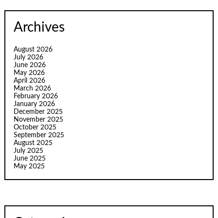
Archives
August 2026
July 2026
June 2026
May 2026
April 2026
March 2026
February 2026
January 2026
December 2025
November 2025
October 2025
September 2025
August 2025
July 2025
June 2025
May 2025