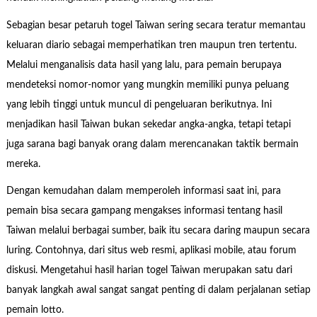
Sebagian besar petaruh togel Taiwan sering secara teratur memantau
keluaran diario sebagai memperhatikan tren maupun tren tertentu.
Melalui menganalisis data hasil yang lalu, para pemain berupaya
mendeteksi nomor-nomor yang mungkin memiliki punya peluang
yang lebih tinggi untuk muncul di pengeluaran berikutnya. Ini
menjadikan hasil Taiwan bukan sekedar angka-angka, tetapi tetapi
juga sarana bagi banyak orang dalam merencanakan taktik bermain
mereka.
Dengan kemudahan dalam memperoleh informasi saat ini, para
pemain bisa secara gampang mengakses informasi tentang hasil
Taiwan melalui berbagai sumber, baik itu secara daring maupun secara
luring. Contohnya, dari situs web resmi, aplikasi mobile, atau forum
diskusi. Mengetahui hasil harian togel Taiwan merupakan satu dari
banyak langkah awal sangat sangat penting di dalam perjalanan setiap
pemain lotto.