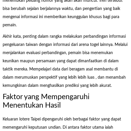
menemukan peluang nomor yang akan akan muncul. Tren tersebut
bisa berubah sejalan berjalannya waktu, dan pengertian yang baik
mengenai informasi ini memberikan keunggulan khusus bagi para
pemain.
Akhir kata, penting dalam rangka melakukan perbandingan informasi
pengeluaran taiwan dengan informasi dari arena togel lainnya. Melalui
menjalankan evaluasi perbandingan, pemain bisa menemukan
keunikan maupun persamaan yang dapat dimanfaatkan di dalam
taktik mereka. Mempelajari data dari beragam asal membantu di
dalam merumuskan perspektif yang lebih lebih luas , dan menambah
kemungkinan dalam menghasilkan prediksi yang lebih akurat.
Faktor yang Mempengaruhi
Menentukan Hasil
Keluaran lotere Taipei dipengaruhi oleh berbagai faktor yang dapat
memengaruhi keputusan undian. Di antara faktor utama ialah