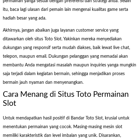
permainan yanga sesuai dengan preferensi dan strategi anda. Selain
itu, baca lagi ulasan dari pemain lain mengenai kualitas game serta
hadiah besar yang ada.
Akhirnya, jangan abaikan juga layanan customer service yang
ditawarkan oleh situs Toto Slot. Yakinkan mereka menyediakan
dukungan yang responsif serta mudah diakses, baik lewat live chat,
telepon, maupun email. Dukungan pelanggan yang memadai akan
membantu Anda mengatasi masalah maupun inquiries yanga mungkin
saja terjadi dalam kegiatan bermain, sehingga menjadikan proses
bermain jauh nyaman dan menyenangkan.
Cara Menang di Situs Toto Permainan
Slot
Untuk mendapatkan hasil positif di Bandar Toto Slot, krusial untuk
menentukan permainan yang cocok. Masing-masing mesin slot
memiliki karakteristik dan level imbalan yang unik. Disarankan,