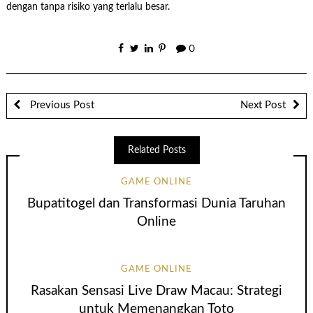
dengan tanpa risiko yang terlalu besar.
0
Previous Post
Next Post
Related Posts
GAME ONLINE
Bupatitogel dan Transformasi Dunia Taruhan
Online
GAME ONLINE
Rasakan Sensasi Live Draw Macau: Strategi
untuk Memenangkan Toto