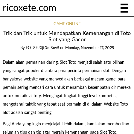
ricoxete.com
GAME ONLINE
Trik dan Trik untuk Mendapatkan Kemenangan di Toto
Slot yang Gacor
By
FOT8EJXjf0m8ov5
on
Monday, November 17, 2025
Dalam alam permainan daring, Slot Toto menjadi salah satu pilihan
yang sangat populer di antara para pecinta permainan slot. Dengan
banyaknya website yang menyediakan berbagai macam game, para
pemain sering mencari cara untuk menambah kesempatan dir mereka
untuk meraih victory. Mengingat tingkat tinggi level kompetisi,
mengetahui taktik yang tepat saat bermain di di dalam Website Toto
Slot adalah sangat penting.
Bagi Anda yang ingin menjelajahi lebih dalam, kami akan memberikan
sejumlah tips dan tip agar meraih kemenangan pada Slot Toto,