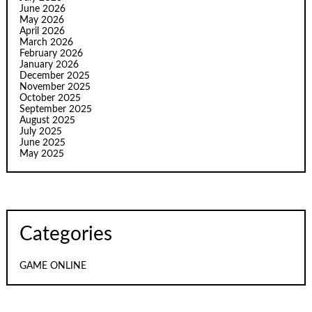
June 2026
May 2026
April 2026
March 2026
February 2026
January 2026
December 2025
November 2025
October 2025
September 2025
August 2025
July 2025
June 2025
May 2025
Categories
GAME ONLINE