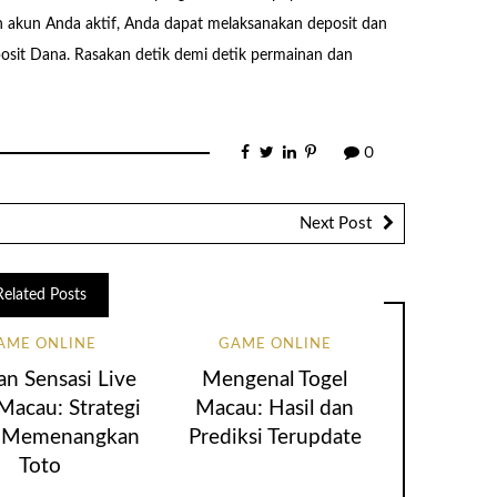
 akun Anda aktif, Anda dapat melaksanakan deposit dan
osit Dana. Rasakan detik demi detik permainan dan
0
Next Post
Related Posts
AME ONLINE
GAME ONLINE
an Sensasi Live
Mengenal Togel
Macau: Strategi
Macau: Hasil dan
 Memenangkan
Prediksi Terupdate
Toto