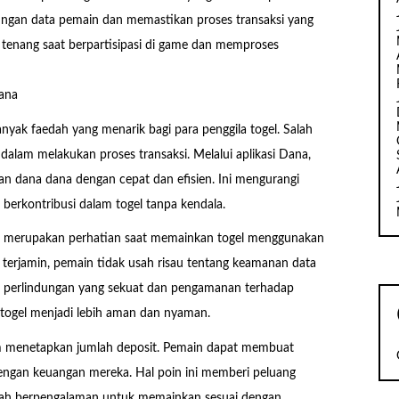
dungan data pemain dan memastikan proses transaksi yang
 tenang saat berpartisipasi di game dan memproses
ana
k faedah yang menarik bagi para penggila togel. Salah
lam melakukan proses transaksi. Melalui aplikasi Dana,
 dana dana dengan cepat dan efisien. Ini mengurangi
 berkontribusi dalam togel tanpa kendala.
juga merupakan perhatian saat memainkan togel menggunakan
terjamin, pemain tidak usah risau tentang keamanan data
 perlindungan yang sekuat dan pengamanan terhadap
ogel menjadi lebih aman dan nyaman.
am menetapkan jumlah deposit. Pemain dapat membuat
dengan keuangan mereka. Hal poin ini memberi peluang
elah berpengalaman untuk memainkan sesuai dengan