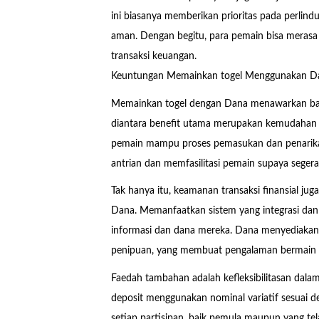
ini biasanya memberikan prioritas pada perlin
aman. Dengan begitu, para pemain bisa merasa
transaksi keuangan.
Keuntungan Memainkan togel Menggunakan D
Memainkan togel dengan Dana menawarkan banya
diantara benefit utama merupakan kemudahan da
pemain mampu proses pemasukan dan penarikan
antrian dan memfasilitasi pemain supaya segera
Tak hanya itu, keamanan transaksi finansial 
Dana. Memanfaatkan sistem yang integrasi dan 
informasi dan dana mereka. Dana menyediakan
penipuan, yang membuat pengalaman bermain t
Faedah tambahan adalah kefleksibilitasan dal
deposit menggunakan nominal variatif sesuai 
setiap partisipan, baik pemula maupun yang t