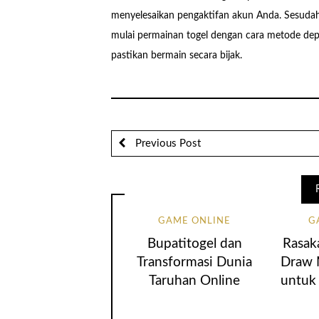
menyelesaikan pengaktifan akun Anda. Sesudah
mulai permainan togel dengan cara metode dep
pastikan bermain secara bijak.
Previous Post
GAME ONLINE
G
Bupatitogel dan
Rasak
Transformasi Dunia
Draw 
Taruhan Online
untuk