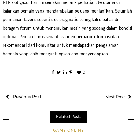
RTP slot gacor hari ini semakin menarik perhatian, terutama di
kalangan pemain yang mendambakan peluang menjanjikan. Sejumlah
permainan favorit seperti slot pragmatic sering kali dibahas di
beragam forum untuk menemukan mesin yang sedang dalam kondisi
optimal. Pemain harus senantiasa memperbarui informasi dan
rekomendasi dari komunitas untuk mendapatkan pengalaman
bermain yang lebih menguntungkan dan menyenangkan.
0
Previous Post
Next Post
Related Posts
GAME ONLINE