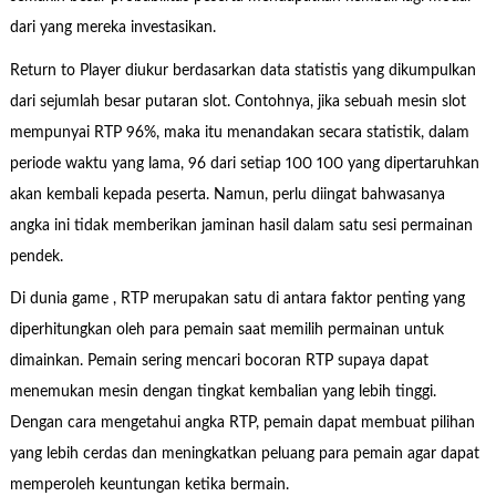
dari yang mereka investasikan.
Return to Player diukur berdasarkan data statistis yang dikumpulkan
dari sejumlah besar putaran slot. Contohnya, jika sebuah mesin slot
mempunyai RTP 96%, maka itu menandakan secara statistik, dalam
periode waktu yang lama, 96 dari setiap 100 100 yang dipertaruhkan
akan kembali kepada peserta. Namun, perlu diingat bahwasanya
angka ini tidak memberikan jaminan hasil dalam satu sesi permainan
pendek.
Di dunia game , RTP merupakan satu di antara faktor penting yang
diperhitungkan oleh para pemain saat memilih permainan untuk
dimainkan. Pemain sering mencari bocoran RTP supaya dapat
menemukan mesin dengan tingkat kembalian yang lebih tinggi.
Dengan cara mengetahui angka RTP, pemain dapat membuat pilihan
yang lebih cerdas dan meningkatkan peluang para pemain agar dapat
memperoleh keuntungan ketika bermain.