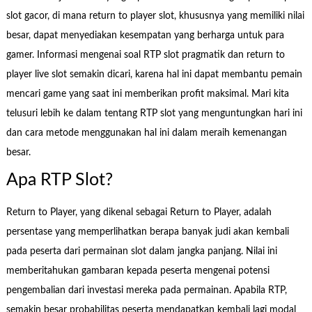
slot gacor, di mana return to player slot, khususnya yang memiliki nilai
besar, dapat menyediakan kesempatan yang berharga untuk para
gamer. Informasi mengenai soal RTP slot pragmatik dan return to
player live slot semakin dicari, karena hal ini dapat membantu pemain
mencari game yang saat ini memberikan profit maksimal. Mari kita
telusuri lebih ke dalam tentang RTP slot yang menguntungkan hari ini
dan cara metode menggunakan hal ini dalam meraih kemenangan
besar.
Apa RTP Slot?
Return to Player, yang dikenal sebagai Return to Player, adalah
persentase yang memperlihatkan berapa banyak judi akan kembali
pada peserta dari permainan slot dalam jangka panjang. Nilai ini
memberitahukan gambaran kepada peserta mengenai potensi
pengembalian dari investasi mereka pada permainan. Apabila RTP,
semakin besar probabilitas peserta mendapatkan kembali lagi modal