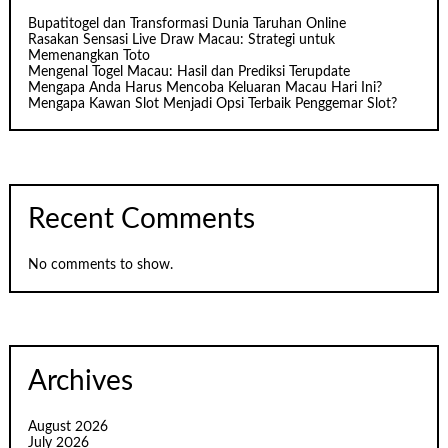
Bupatitogel dan Transformasi Dunia Taruhan Online
Rasakan Sensasi Live Draw Macau: Strategi untuk
Memenangkan Toto
Mengenal Togel Macau: Hasil dan Prediksi Terupdate
Mengapa Anda Harus Mencoba Keluaran Macau Hari Ini?
Mengapa Kawan Slot Menjadi Opsi Terbaik Penggemar Slot?
Recent Comments
No comments to show.
Archives
August 2026
July 2026