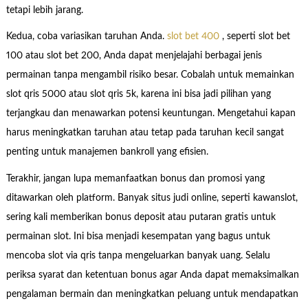
tetapi lebih jarang.
Kedua, coba variasikan taruhan Anda.
slot bet 400
, seperti slot bet
100 atau slot bet 200, Anda dapat menjelajahi berbagai jenis
permainan tanpa mengambil risiko besar. Cobalah untuk memainkan
slot qris 5000 atau slot qris 5k, karena ini bisa jadi pilihan yang
terjangkau dan menawarkan potensi keuntungan. Mengetahui kapan
harus meningkatkan taruhan atau tetap pada taruhan kecil sangat
penting untuk manajemen bankroll yang efisien.
Terakhir, jangan lupa memanfaatkan bonus dan promosi yang
ditawarkan oleh platform. Banyak situs judi online, seperti kawanslot,
sering kali memberikan bonus deposit atau putaran gratis untuk
permainan slot. Ini bisa menjadi kesempatan yang bagus untuk
mencoba slot via qris tanpa mengeluarkan banyak uang. Selalu
periksa syarat dan ketentuan bonus agar Anda dapat memaksimalkan
pengalaman bermain dan meningkatkan peluang untuk mendapatkan