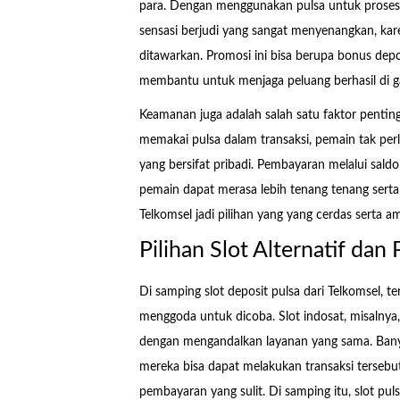
para. Dengan menggunakan pulsa untuk prose
sensasi berjudi yang sangat menyenangkan, ka
ditawarkan. Promosi ini bisa berupa bonus de
membantu untuk menjaga peluang berhasil di 
Keamanan juga adalah salah satu faktor penting
memakai pulsa dalam transaksi, pemain tak per
yang bersifat pribadi. Pembayaran melalui sald
pemain dapat merasa lebih tenang tenang serta
Telkomsel jadi pilihan yang yang cerdas serta 
Pilihan Slot Alternatif dan
Di samping slot deposit pulsa dari Telkomsel, t
menggoda untuk dicoba. Slot indosat, misalny
dengan mengandalkan layanan yang sama. Ban
mereka bisa dapat melakukan transaksi terseb
pembayaran yang sulit. Di samping itu, slot pu