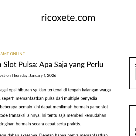
ricoxete.com
AME ONLINE
Slot Pulsa: Apa Saja yang Perlu
ov5
on
Thursday, January 1, 2026
agai opsi hiburan yg kian terkenal di tengah kalangan warga
an, seperti memanfaatkan pulsa dari multiple penyedia
, beberapa pemain kini dapat menikmati bermain game slot
de transaksi lainnya. Ini tentu saja memberi kemudahan
nginan bermain secara cepat serta praktis.
h kemudahan aksesnya. Dengan hanya hanya memanfaatkan