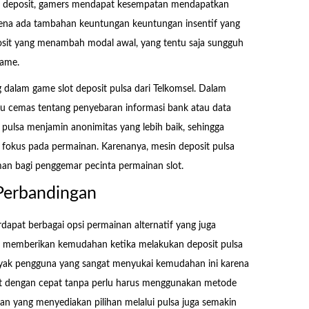
s deposit, gamers mendapat kesempatan mendapatkan
rena ada tambahan keuntungan keuntungan insentif yang
posit yang menambah modal awal, yang tentu saja sungguh
game.
 dalam game slot deposit pulsa dari Telkomsel. Dalam
lu cemas tentang penyebaran informasi bank atau data
o pulsa menjamin anonimitas yang lebih baik, sehingga
 fokus pada permainan. Karenanya, mesin deposit pulsa
aman bagi penggemar pecinta permainan slot.
 Perbandingan
erdapat berbagai opsi permainan alternatif yang juga
a, memberikan kemudahan ketika melakukan deposit pulsa
yak pengguna yang sangat menyukai kemudahan ini karena
ut dengan cepat tanpa perlu harus menggunakan metode
lsan yang menyediakan pilihan melalui pulsa juga semakin