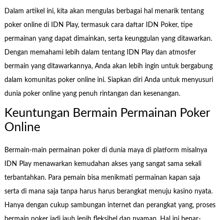
Dalam artikel ini, kita akan mengulas berbagai hal menarik tentang
poker online di IDN Play, termasuk cara daftar IDN Poker, tipe
permainan yang dapat dimainkan, serta keunggulan yang ditawarkan.
Dengan memahami lebih dalam tentang IDN Play dan atmosfer
bermain yang ditawarkannya, Anda akan lebih ingin untuk bergabung
dalam komunitas poker online ini. Siapkan diri Anda untuk menyusuri
dunia poker online yang penuh rintangan dan kesenangan.
Keuntungan Bermain Permainan Poker
Online
Bermain-main permainan poker di dunia maya di platform misalnya
IDN Play menawarkan kemudahan akses yang sangat sama sekali
terbantahkan. Para pemain bisa menikmati permainan kapan saja
serta di mana saja tanpa harus harus berangkat menuju kasino nyata.
Hanya dengan cukup sambungan internet dan perangkat yang, proses
bermain poker jadi jauh lenih fleksibel dan nyaman. Hal ini benar-