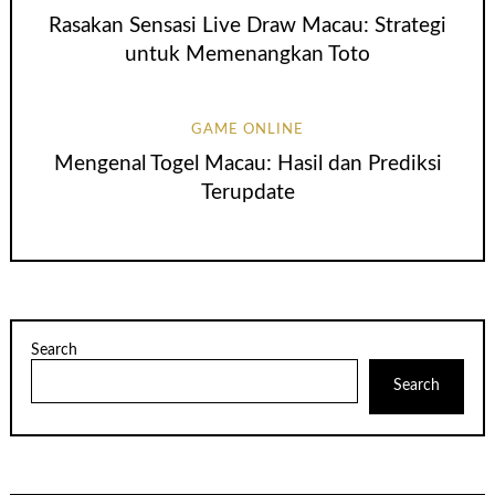
Rasakan Sensasi Live Draw Macau: Strategi
untuk Memenangkan Toto
GAME ONLINE
Mengenal Togel Macau: Hasil dan Prediksi
Terupdate
Search
Search