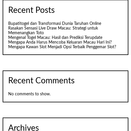
Recent Posts
Bupatitogel dan Transformasi Dunia Taruhan Online
Rasakan Sensasi Live Draw Macau: Strategi untuk
Memenangkan Toto
Mengenal Togel Macau: Hasil dan Prediksi Terupdate
Mengapa Anda Harus Mencoba Keluaran Macau Hari Ini?
Mengapa Kawan Slot Menjadi Opsi Terbaik Penggemar Slot?
Recent Comments
No comments to show.
Archives