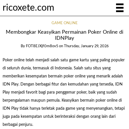
ricoxete.com
GAME ONLINE
Membongkar Keasyikan Permainan Poker Online di
IDNPlay
By
FOT8EJXjf0m8ov5
on
Thursday, January 29, 2026
Poker online telah menjadi salah satu game kartu yang paling populer
di seluruh dunia, termasuk di Indonesia. Salah satu situs yang
memberikan kesempatan bermain poker online yang menarik adalah
IDN Play. Dengan berbagai fitur dan kemudahan yang tersedia, IDN
Play menjadi favorit bagi para penggemar poker, baik yang sudah
berpengalaman maupun pemula. Keasyikan bermain poker online di
IDN Play tidak hanya terletak pada game yang menyenangkan, tetapi
juga pada kesempatan untuk berinteraksi dengan orang lain dari
berbagai penjuru.