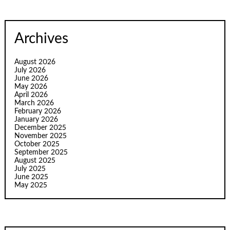
Archives
August 2026
July 2026
June 2026
May 2026
April 2026
March 2026
February 2026
January 2026
December 2025
November 2025
October 2025
September 2025
August 2025
July 2025
June 2025
May 2025