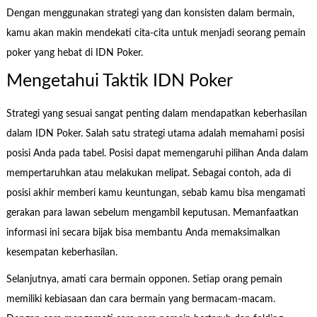
Dengan menggunakan strategi yang dan konsisten dalam bermain,
kamu akan makin mendekati cita-cita untuk menjadi seorang pemain
poker yang hebat di IDN Poker.
Mengetahui Taktik IDN Poker
Strategi yang sesuai sangat penting dalam mendapatkan keberhasilan
dalam IDN Poker. Salah satu strategi utama adalah memahami posisi
posisi Anda pada tabel. Posisi dapat memengaruhi pilihan Anda dalam
mempertaruhkan atau melakukan melipat. Sebagai contoh, ada di
posisi akhir memberi kamu keuntungan, sebab kamu bisa mengamati
gerakan para lawan sebelum mengambil keputusan. Memanfaatkan
informasi ini secara bijak bisa membantu Anda memaksimalkan
kesempatan keberhasilan.
Selanjutnya, amati cara bermain opponen. Setiap orang pemain
memiliki kebiasaan dan cara bermain yang bermacam-macam.