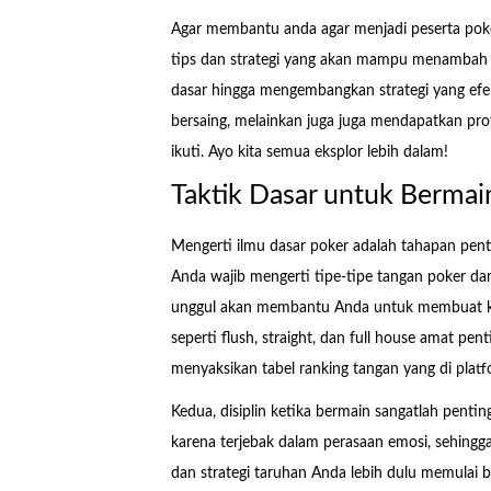
Agar membantu anda agar menjadi peserta poke
tips dan strategi yang akan mampu menambah 
dasar hingga mengembangkan strategi yang efek
bersaing, melainkan juga juga mendapatkan pro
ikuti. Ayo kita semua eksplor lebih dalam!
Taktik Dasar untuk Bermai
Mengerti ilmu dasar poker adalah tahapan pen
Anda wajib mengerti tipe-tipe tangan poker da
unggul akan membantu Anda untuk membuat ke
seperti flush, straight, dan full house amat pe
menyaksikan tabel ranking tangan yang di platf
Kedua, disiplin ketika bermain sangatlah pent
karena terjebak dalam perasaan emosi, sehingg
dan strategi taruhan Anda lebih dulu memulai b