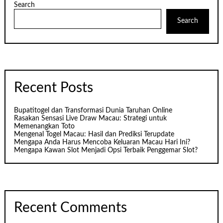
Search
Search
Recent Posts
Bupatitogel dan Transformasi Dunia Taruhan Online
Rasakan Sensasi Live Draw Macau: Strategi untuk
Memenangkan Toto
Mengenal Togel Macau: Hasil dan Prediksi Terupdate
Mengapa Anda Harus Mencoba Keluaran Macau Hari Ini?
Mengapa Kawan Slot Menjadi Opsi Terbaik Penggemar Slot?
Recent Comments