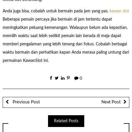
Anda juga bisa, cobalah untuk bermain pada jam yang pas.
kawan slot
Beberapa pemain percaya jika bermain di jam tertentu dapat
meningkatkan peluang kemenangan. Walaupun belum ada kepastian,
memilih waktu saat lebih sedikit pemain lain berada di meja dapat
memberi pengalaman yang lebih tenang dan fokus. Cobalah berbagai
waktu bermain dan perhatikan kapan Anda merasa paling untung dari
permainan KawanSlot ini.
0
Previous Post
Next Post
Related Posts