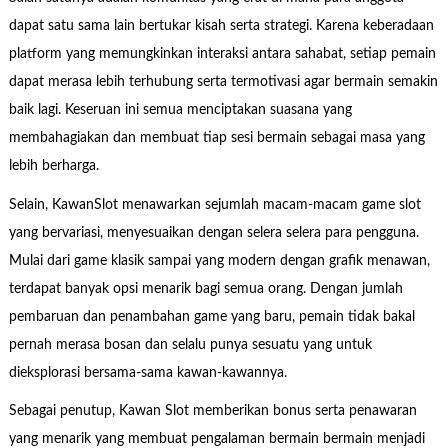
dapat satu sama lain bertukar kisah serta strategi. Karena keberadaan
platform yang memungkinkan interaksi antara sahabat, setiap pemain
dapat merasa lebih terhubung serta termotivasi agar bermain semakin
baik lagi. Keseruan ini semua menciptakan suasana yang
membahagiakan dan membuat tiap sesi bermain sebagai masa yang
lebih berharga.
Selain, KawanSlot menawarkan sejumlah macam-macam game slot
yang bervariasi, menyesuaikan dengan selera selera para pengguna.
Mulai dari game klasik sampai yang modern dengan grafik menawan,
terdapat banyak opsi menarik bagi semua orang. Dengan jumlah
pembaruan dan penambahan game yang baru, pemain tidak bakal
pernah merasa bosan dan selalu punya sesuatu yang untuk
dieksplorasi bersama-sama kawan-kawannya.
Sebagai penutup, Kawan Slot memberikan bonus serta penawaran
yang menarik yang membuat pengalaman bermain bermain menjadi