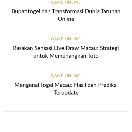
GAME ONLINE
Bupatitogel dan Transformasi Dunia Taruhan
Online
GAME ONLINE
Rasakan Sensasi Live Draw Macau: Strategi
untuk Memenangkan Toto
GAME ONLINE
Mengenal Togel Macau: Hasil dan Prediksi
Terupdate