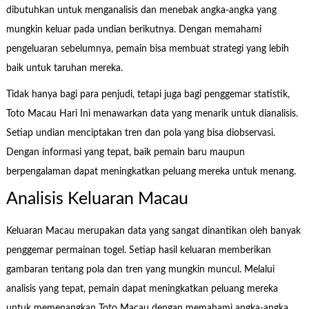
dibutuhkan untuk menganalisis dan menebak angka-angka yang
mungkin keluar pada undian berikutnya. Dengan memahami
pengeluaran sebelumnya, pemain bisa membuat strategi yang lebih
baik untuk taruhan mereka.
Tidak hanya bagi para penjudi, tetapi juga bagi penggemar statistik,
Toto Macau Hari Ini menawarkan data yang menarik untuk dianalisis.
Setiap undian menciptakan tren dan pola yang bisa diobservasi.
Dengan informasi yang tepat, baik pemain baru maupun
berpengalaman dapat meningkatkan peluang mereka untuk menang.
Analisis Keluaran Macau
Keluaran Macau merupakan data yang sangat dinantikan oleh banyak
penggemar permainan togel. Setiap hasil keluaran memberikan
gambaran tentang pola dan tren yang mungkin muncul. Melalui
analisis yang tepat, pemain dapat meningkatkan peluang mereka
untuk memenangkan Toto Macau dengan memahami angka-angka