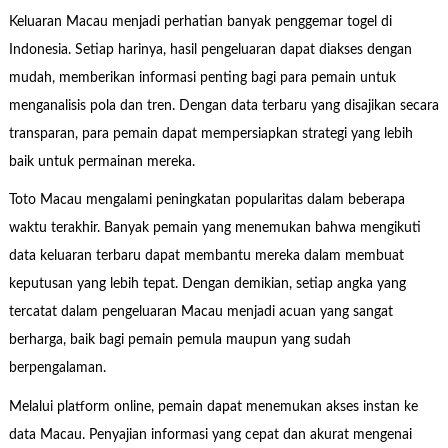
Keluaran Macau menjadi perhatian banyak penggemar togel di
Indonesia. Setiap harinya, hasil pengeluaran dapat diakses dengan
mudah, memberikan informasi penting bagi para pemain untuk
menganalisis pola dan tren. Dengan data terbaru yang disajikan secara
transparan, para pemain dapat mempersiapkan strategi yang lebih
baik untuk permainan mereka.
Toto Macau mengalami peningkatan popularitas dalam beberapa
waktu terakhir. Banyak pemain yang menemukan bahwa mengikuti
data keluaran terbaru dapat membantu mereka dalam membuat
keputusan yang lebih tepat. Dengan demikian, setiap angka yang
tercatat dalam pengeluaran Macau menjadi acuan yang sangat
berharga, baik bagi pemain pemula maupun yang sudah
berpengalaman.
Melalui platform online, pemain dapat menemukan akses instan ke
data Macau. Penyajian informasi yang cepat dan akurat mengenai