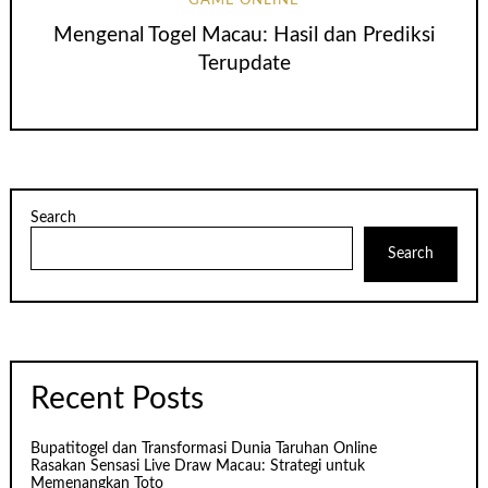
GAME ONLINE
Mengenal Togel Macau: Hasil dan Prediksi
Terupdate
Search
Search
Recent Posts
Bupatitogel dan Transformasi Dunia Taruhan Online
Rasakan Sensasi Live Draw Macau: Strategi untuk
Memenangkan Toto