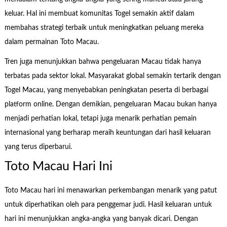
keluar. Hal ini membuat komunitas Togel semakin aktif dalam
membahas strategi terbaik untuk meningkatkan peluang mereka
dalam permainan Toto Macau.
Tren juga menunjukkan bahwa pengeluaran Macau tidak hanya
terbatas pada sektor lokal. Masyarakat global semakin tertarik dengan
Togel Macau, yang menyebabkan peningkatan peserta di berbagai
platform online. Dengan demikian, pengeluaran Macau bukan hanya
menjadi perhatian lokal, tetapi juga menarik perhatian pemain
internasional yang berharap meraih keuntungan dari hasil keluaran
yang terus diperbarui.
Toto Macau Hari Ini
Toto Macau hari ini menawarkan perkembangan menarik yang patut
untuk diperhatikan oleh para penggemar judi. Hasil keluaran untuk
hari ini menunjukkan angka-angka yang banyak dicari. Dengan