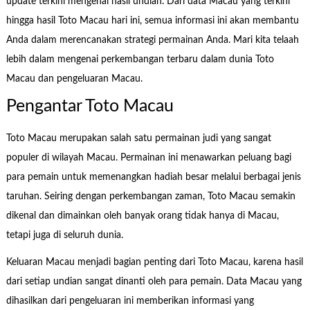
update terkini mengenai hasil undian. Dari data Macau yang terkini
hingga hasil Toto Macau hari ini, semua informasi ini akan membantu
Anda dalam merencanakan strategi permainan Anda. Mari kita telaah
lebih dalam mengenai perkembangan terbaru dalam dunia Toto
Macau dan pengeluaran Macau.
Pengantar Toto Macau
Toto Macau merupakan salah satu permainan judi yang sangat
populer di wilayah Macau. Permainan ini menawarkan peluang bagi
para pemain untuk memenangkan hadiah besar melalui berbagai jenis
taruhan. Seiring dengan perkembangan zaman, Toto Macau semakin
dikenal dan dimainkan oleh banyak orang tidak hanya di Macau,
tetapi juga di seluruh dunia.
Keluaran Macau menjadi bagian penting dari Toto Macau, karena hasil
dari setiap undian sangat dinanti oleh para pemain. Data Macau yang
dihasilkan dari pengeluaran ini memberikan informasi yang