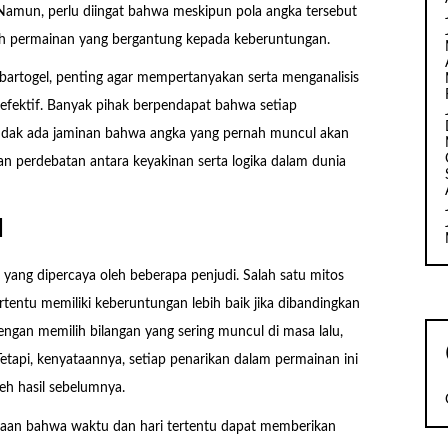
amun, perlu diingat bahwa meskipun pola angka tersebut
plah permainan yang bergantung kepada keberuntungan.
artogel, penting agar mempertanyakan serta menganalisis
 efektif. Banyak pihak berpendapat bahwa setiap
tidak ada jaminan bahwa angka yang pernah muncul akan
n perdebatan antara keyakinan serta logika dalam dunia
l
s yang dipercaya oleh beberapa penjudi. Salah satu mitos
entu memiliki keberuntungan lebih baik jika dibandingkan
ngan memilih bilangan yang sering muncul di masa lalu,
tapi, kenyataannya, setiap penarikan dalam permainan ini
leh hasil sebelumnya.
ayaan bahwa waktu dan hari tertentu dapat memberikan