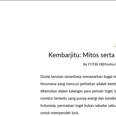
G
Kembarjitu: Mitos sert
By
FOT8EJXjf0m8ov
Dunia taruhan senantiasa menawarkan bagai mit
fenomena yang mencuri perhatian adalah kembar
ditemukan dalam kalangan para pemain togel,
nombor tertentu yang punya energi dan koneksi
Indonesia, permainan togel bukan sekadar sebu
untuk memperoleh luck.