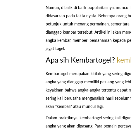
Namun, dibalik di balik popularitasnya, muncul
didasarkan pada fakta nyata. Beberapa orang 
petunjuk untuk menang permainan, sementara 
dianggap kembar tersebut. Artikel ini akan men
angka kembar, memberi pemahaman kepada pem
jagat togel.
Apa sih Kembartogel?
kemb
Kembartogel merupakan istilah yang sering di
angka yang dianggap memiliki peluang yang lebi
keyakinan bahwa angka-angka tertentu dapat m
sering kali berusaha menganalisis hasil sebel
akan "kembali" atau muncul lagi.
Dalam praktiknya, kembartogel sering kali dig
angka yang akan dipasang. Para pemain percaya