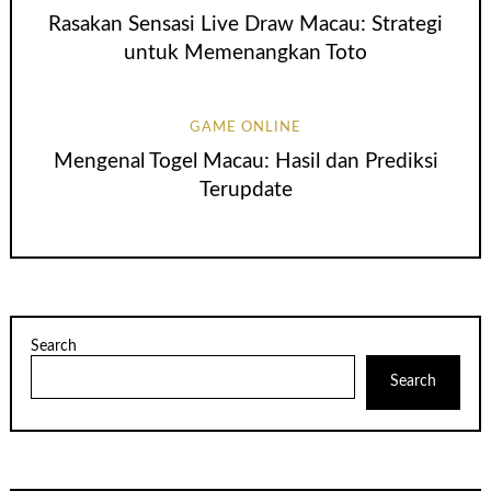
Rasakan Sensasi Live Draw Macau: Strategi
untuk Memenangkan Toto
GAME ONLINE
Mengenal Togel Macau: Hasil dan Prediksi
Terupdate
Search
Search