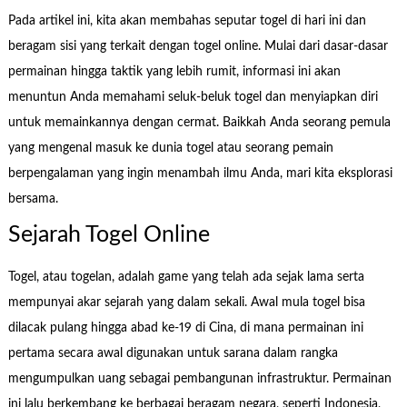
Pada artikel ini, kita akan membahas seputar togel di hari ini dan
beragam sisi yang terkait dengan togel online. Mulai dari dasar-dasar
permainan hingga taktik yang lebih rumit, informasi ini akan
menuntun Anda memahami seluk-beluk togel dan menyiapkan diri
untuk memainkannya dengan cermat. Baikkah Anda seorang pemula
yang mengenal masuk ke dunia togel atau seorang pemain
berpengalaman yang ingin menambah ilmu Anda, mari kita eksplorasi
bersama.
Sejarah Togel Online
Togel, atau togelan, adalah game yang telah ada sejak lama serta
mempunyai akar sejarah yang dalam sekali. Awal mula togel bisa
dilacak pulang hingga abad ke-19 di Cina, di mana permainan ini
pertama secara awal digunakan untuk sarana dalam rangka
mengumpulkan uang sebagai pembangunan infrastruktur. Permainan
ini lalu berkembang ke berbagai beragam negara, seperti Indonesia,