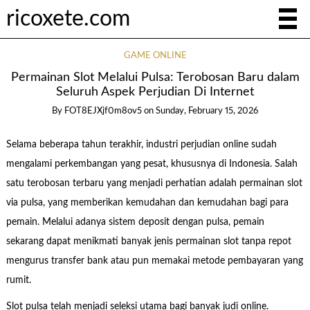
ricoxete.com
GAME ONLINE
Permainan Slot Melalui Pulsa: Terobosan Baru dalam
Seluruh Aspek Perjudian Di Internet
By
FOT8EJXjf0m8ov5
on
Sunday, February 15, 2026
Selama beberapa tahun terakhir, industri perjudian online sudah
mengalami perkembangan yang pesat, khususnya di Indonesia. Salah
satu terobosan terbaru yang menjadi perhatian adalah permainan slot
via pulsa, yang memberikan kemudahan dan kemudahan bagi para
pemain. Melalui adanya sistem deposit dengan pulsa, pemain
sekarang dapat menikmati banyak jenis permainan slot tanpa repot
mengurus transfer bank atau pun memakai metode pembayaran yang
rumit.
Slot pulsa telah menjadi seleksi utama bagi banyak judi online.