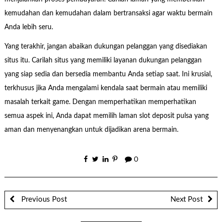
kemudahan dan kemudahan dalam bertransaksi agar waktu bermain
Anda lebih seru.
Yang terakhir, jangan abaikan dukungan pelanggan yang disediakan
situs itu. Carilah situs yang memiliki layanan dukungan pelanggan
yang siap sedia dan bersedia membantu Anda setiap saat. Ini krusial,
terkhusus jika Anda mengalami kendala saat bermain atau memiliki
masalah terkait game. Dengan memperhatikan memperhatikan
semua aspek ini, Anda dapat memilih laman slot deposit pulsa yang
aman dan menyenangkan untuk dijadikan arena bermain.
0
Previous Post
Next Post