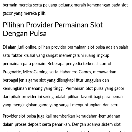
bermain mereka serta peluang peluang meraih kemenangan pada slot
gacor yang mereka pilih.
Pilihan Provider Permainan Slot
Dengan Pulsa
Di alam judi online, pilihan provider permainan slot pulsa adalah salah
satu faktor krusial yang sangat memengaruhi ruang lingkup
permainan para pemain. Beberapa penyedia terkenal, contoh
Pragmatic, MicroGaming, serta Habanero Games, menawarkan
berbagai jenis game slot yang dilengkapi fitur unggulan dan
kemungkinan menang yang tinggi. Permainan Slot pulsa yang gacor
dari pihak provider ini sering adalah pilihan favorit bagi para pemain
yang menginginkan game yang sangat menguntungkan dan seru.
Provider slot pulsa juga kali memberikan kemudahan-kemudahan
dalam proses deposit serta penarikan. Dengan adanya sistem slot