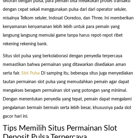
setoran dengan pulsa, para pemain bisa melakukan proses transaksi
dengan cepat sekali menggunakan pulsa dari dari operator seluler,
misalnya Telkom seluler, Indosat Ooredoo, dan Three. Ini memberikan
kenyamanan kenyamanan lebih lebih untuk para pemain yang
langsung langsung memulai game tanpa harus repot-repot ribet
rekening rekening bank.
Situs slot pulsa yang berkolaborasi dengan penyedia terpercaya
memastikan bahwa permainan yang ditawarkan disediakan aman
serta fair.
Slot Pulsa
Di samping itu, beberapa situs juga menyediakan
tautan permainan slot pulsa yang memudahkan pemain agar dapat
mengakses beragam permainan slot yang potongan yang minimal.
Dengan menentukan penyedia yang tepat, pemain dapat mengalami
pengalaman bermain bermain serta lebih besar, khususnya pada slot
gacor hari ini.
Tips Memilih Situs Permainan Slot
Deposit Pulsa Terpercaya