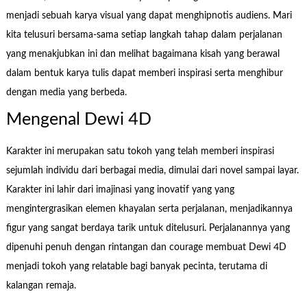
menjadi sebuah karya visual yang dapat menghipnotis audiens. Mari
kita telusuri bersama-sama setiap langkah tahap dalam perjalanan
yang menakjubkan ini dan melihat bagaimana kisah yang berawal
dalam bentuk karya tulis dapat memberi inspirasi serta menghibur
dengan media yang berbeda.
Mengenal Dewi 4D
Karakter ini merupakan satu tokoh yang telah memberi inspirasi
sejumlah individu dari berbagai media, dimulai dari novel sampai layar.
Karakter ini lahir dari imajinasi yang inovatif yang yang
mengintergrasikan elemen khayalan serta perjalanan, menjadikannya
figur yang sangat berdaya tarik untuk ditelusuri. Perjalanannya yang
dipenuhi penuh dengan rintangan dan courage membuat Dewi 4D
menjadi tokoh yang relatable bagi banyak pecinta, terutama di
kalangan remaja.