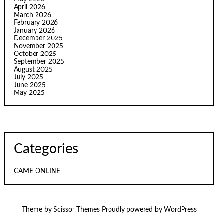
April 2026
March 2026
February 2026
January 2026
December 2025
November 2025
October 2025
September 2025
August 2025
July 2025
June 2025
May 2025
Categories
GAME ONLINE
Theme by
Scissor Themes
Proudly powered by
WordPress