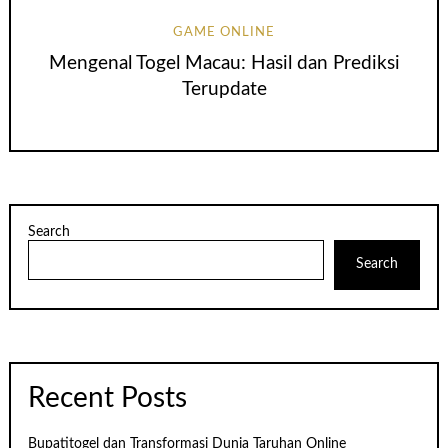
GAME ONLINE
Mengenal Togel Macau: Hasil dan Prediksi
Terupdate
Search
Search
Recent Posts
Bupatitogel dan Transformasi Dunia Taruhan Online