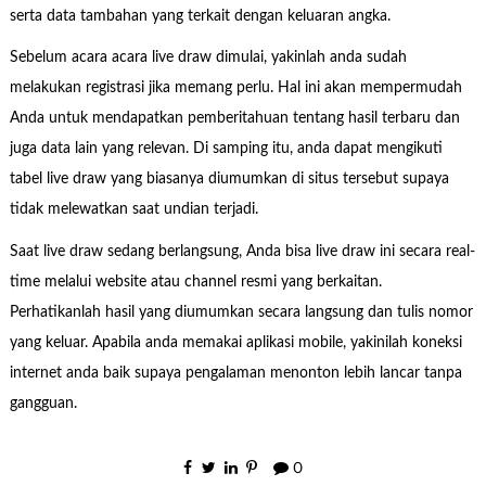
serta data tambahan yang terkait dengan keluaran angka.
Sebelum acara acara live draw dimulai, yakinlah anda sudah
melakukan registrasi jika memang perlu. Hal ini akan mempermudah
Anda untuk mendapatkan pemberitahuan tentang hasil terbaru dan
juga data lain yang relevan. Di samping itu, anda dapat mengikuti
tabel live draw yang biasanya diumumkan di situs tersebut supaya
tidak melewatkan saat undian terjadi.
Saat live draw sedang berlangsung, Anda bisa live draw ini secara real-
time melalui website atau channel resmi yang berkaitan.
Perhatikanlah hasil yang diumumkan secara langsung dan tulis nomor
yang keluar. Apabila anda memakai aplikasi mobile, yakinilah koneksi
internet anda baik supaya pengalaman menonton lebih lancar tanpa
gangguan.
0