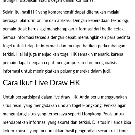
mungkin diabaikan atau dicegah dalam kombinasi.
Selain itu, hasil HK yang komprehensif dapat ditemukan melalui
berbagai platform online dan aplikasi. Dengan keberadaan teknologi,
pemain tidak harus lagi mengharapkan informasi dari berita cetak.
Semua informasi tersedia dengan cepat, memungkinkan para pecinta
togel untuk tetap terinformasi dan memperhatikan perkembangan
terkini. Hal ini juga menjadikan togel HK semakin menarik, karena
pemain dapat dengan cepat mengumpulkan dan menganalisis
informasi untuk meningkatkan peluang mereka dalam judi.
Cara Ikut Live Draw HK
Untuk berpartisipasi dalam live draw HK, Anda perlu menggunakan
situs resmi yang mengadakan undian togel Hongkong. Periksa agar
mengunjungi situs yang terpercaya seperti Hongkong Pools untuk
mendapatkan informasi yang akurat dan terkini. Di situs ini, anda bisa
kolom khusus yang menunjukkan hasil pengundian secara real-time