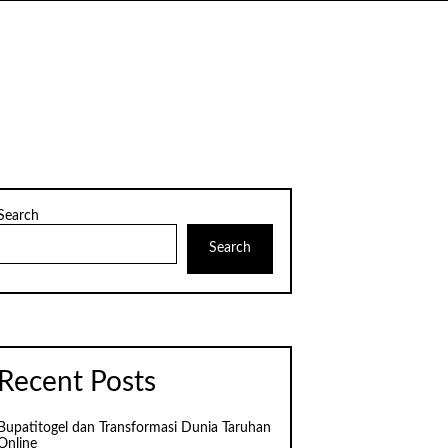
Search
Search
Recent Posts
Bupatitogel dan Transformasi Dunia Taruhan
Online