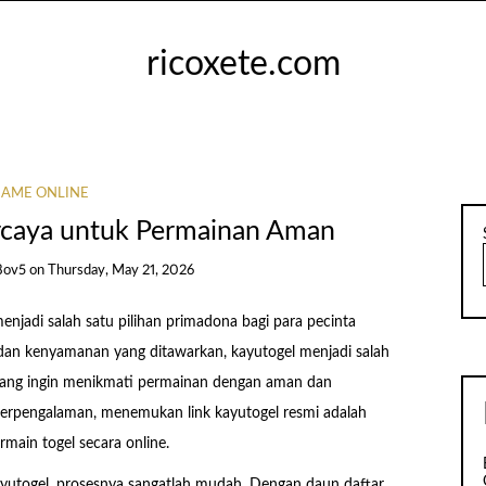
ricoxete.com
AME ONLINE
ercaya untuk Permainan Aman
8ov5
on
Thursday, May 21, 2026
enjadi salah satu pilihan primadona bagi para pecinta
dan kenyamanan yang ditawarkan, kayutogel menjadi salah
 yang ingin menikmati permainan dengan aman dan
erpengalaman, menemukan link kayutogel resmi adalah
main togel secara online.
ayutogel, prosesnya sangatlah mudah. Dengan daun daftar