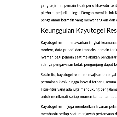
yang terjamin, pemain tidak perlu khawatir te
platform perjudian ilegal. Dengan memilih link
pengalaman bermain yang menyenangkan dan 
Keunggulan Kayutogel Re
Kayutogel resmi menawarkan tingkat keamanan 
modern, data pribadi dan transaksi pemain terl
nyaman bagi pemain saat melakukan pendaftar
adanya pengawasan ketat, pengunjung dapat be
Selain itu, kayutogel resmi menyajikan berbaga
permainan klasik hingga inovasi terbaru, semua
Fitur-fitur yang ada juga mendukung pengalam
untuk menikmati setiap momen tanpa hambata
Kayutogel resmi juga memberikan layanan pelan
membantu setiap saat, menjawab pertanyaan d