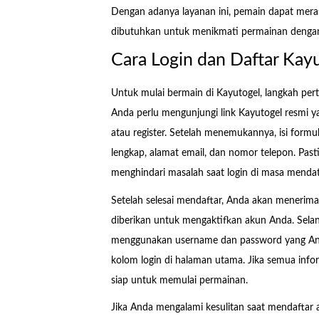
Dengan adanya layanan ini, pemain dapat mer
dibutuhkan untuk menikmati permainan dengan 
Cara Login dan Daftar Kay
Untuk mulai bermain di Kayutogel, langkah per
Anda perlu mengunjungi link Kayutogel resmi ya
atau register. Setelah menemukannya, isi formul
lengkap, alamat email, dan nomor telepon. Pa
menghindari masalah saat login di masa menda
Setelah selesai mendaftar, Anda akan menerima 
diberikan untuk mengaktifkan akun Anda. Selan
menggunakan username dan password yang Anda
kolom login di halaman utama. Jika semua info
siap untuk memulai permainan.
Jika Anda mengalami kesulitan saat mendaftar 