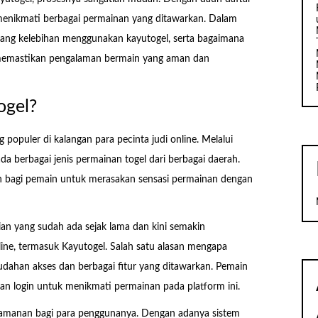
menikmati berbagai permainan yang ditawarkan. Dalam
entang kelebihan menggunakan kayutogel, serta bagaimana
k memastikan pengalaman bermain yang aman dan
ogel?
populer di kalangan para pecinta judi online. Melalui
 berbagai jenis permainan togel dari berbagai daerah.
 bagi pemain untuk merasakan sensasi permainan dengan
ian yang sudah ada sejak lama dan kini semakin
ine, termasuk Kayutogel. Salah satu alasan mengapa
dahan akses dan berbagai fitur yang ditawarkan. Pemain
 login untuk menikmati permainan pada platform ini.
amanan bagi para penggunanya. Dengan adanya sistem