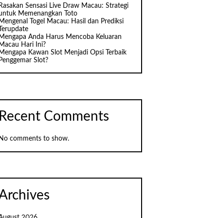
Rasakan Sensasi Live Draw Macau: Strategi
untuk Memenangkan Toto
Mengenal Togel Macau: Hasil dan Prediksi
Terupdate
Mengapa Anda Harus Mencoba Keluaran
Macau Hari Ini?
Mengapa Kawan Slot Menjadi Opsi Terbaik
Penggemar Slot?
Recent Comments
No comments to show.
Archives
August 2026