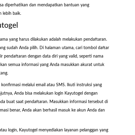
asa diperhatikan dan mendapatkan bantuan yang
lebih baik.
utogel
tama yang harus dilakukan adalah melakukan pendaftaran.
ng sudah Anda pilih. Di halaman utama, cari tombol daftar
ir pendaftaran dengan data diri yang valid, seperti nama
stikan semua informasi yang Anda masukkan akurat untuk
tang.
konfirmasi melalui email atau SMS. Ikuti instruksi yang
jutnya, Anda bisa melakukan login Kayutogel dengan
 buat saat pendaftaran. Masukkan informasi tersebut di
rmasi benar, Anda akan berhasil masuk ke akun Anda dan
atau login, Kayutogel menyediakan layanan pelanggan yang