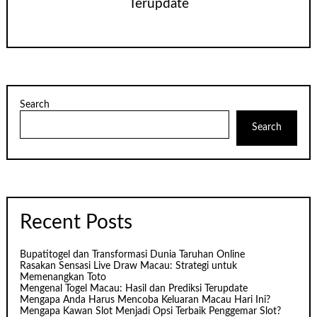
Terupdate
Search
Search
Recent Posts
Bupatitogel dan Transformasi Dunia Taruhan Online
Rasakan Sensasi Live Draw Macau: Strategi untuk
Memenangkan Toto
Mengenal Togel Macau: Hasil dan Prediksi Terupdate
Mengapa Anda Harus Mencoba Keluaran Macau Hari Ini?
Mengapa Kawan Slot Menjadi Opsi Terbaik Penggemar Slot?