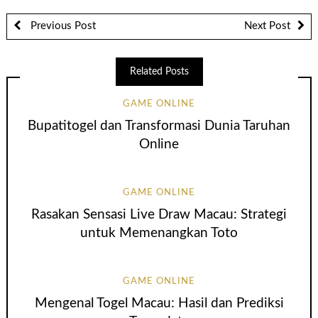
Previous Post
Next Post
Related Posts
GAME ONLINE
Bupatitogel dan Transformasi Dunia Taruhan
Online
GAME ONLINE
Rasakan Sensasi Live Draw Macau: Strategi
untuk Memenangkan Toto
GAME ONLINE
Mengenal Togel Macau: Hasil dan Prediksi