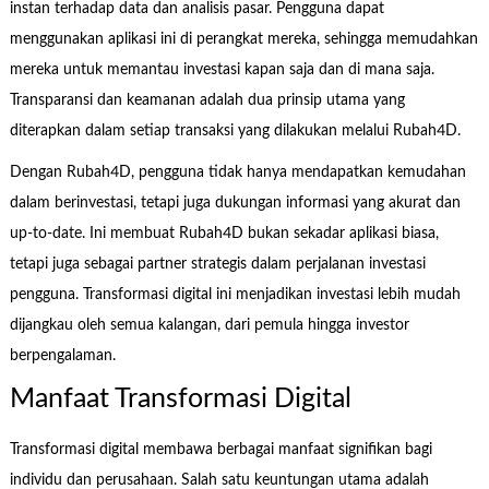
instan terhadap data dan analisis pasar. Pengguna dapat
menggunakan aplikasi ini di perangkat mereka, sehingga memudahkan
mereka untuk memantau investasi kapan saja dan di mana saja.
Transparansi dan keamanan adalah dua prinsip utama yang
diterapkan dalam setiap transaksi yang dilakukan melalui Rubah4D.
Dengan Rubah4D, pengguna tidak hanya mendapatkan kemudahan
dalam berinvestasi, tetapi juga dukungan informasi yang akurat dan
up-to-date. Ini membuat Rubah4D bukan sekadar aplikasi biasa,
tetapi juga sebagai partner strategis dalam perjalanan investasi
pengguna. Transformasi digital ini menjadikan investasi lebih mudah
dijangkau oleh semua kalangan, dari pemula hingga investor
berpengalaman.
Manfaat Transformasi Digital
Transformasi digital membawa berbagai manfaat signifikan bagi
individu dan perusahaan. Salah satu keuntungan utama adalah