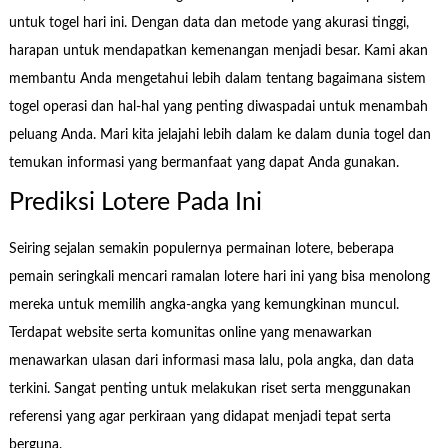
untuk togel hari ini. Dengan data dan metode yang akurasi tinggi,
harapan untuk mendapatkan kemenangan menjadi besar. Kami akan
membantu Anda mengetahui lebih dalam tentang bagaimana sistem
togel operasi dan hal-hal yang penting diwaspadai untuk menambah
peluang Anda. Mari kita jelajahi lebih dalam ke dalam dunia togel dan
temukan informasi yang bermanfaat yang dapat Anda gunakan.
Prediksi Lotere Pada Ini
Seiring sejalan semakin populernya permainan lotere, beberapa
pemain seringkali mencari ramalan lotere hari ini yang bisa menolong
mereka untuk memilih angka-angka yang kemungkinan muncul.
Terdapat website serta komunitas online yang menawarkan
menawarkan ulasan dari informasi masa lalu, pola angka, dan data
terkini. Sangat penting untuk melakukan riset serta menggunakan
referensi yang agar perkiraan yang didapat menjadi tepat serta
berguna.