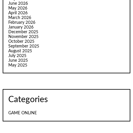
June 2026
May 2026
April 2026
March 2026
February 2026
January 2026
December 2025
November 2025
October 2025
September 2025
August 2025
July 2025
June 2025
May 2025
Categories
GAME ONLINE