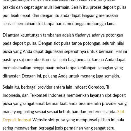
praktis dan cepat agar mulai bermain. Selain itu, proses deposit pulsa
pun lebih cepat, dan dengan itu anda dapat langsung merasakan
sensasi permainan slot tanpa harus menunggu menunggu lama.
Di antara keuntungan tambahan adalah tiadanya adanya potongan
pada deposit pulsa. Dengan slot pulsa tanpa potongan, seluruh nilai
pulsa yang Anda dapat digunakan sepenuhnya untuk bermain. Hal ini
pastinya saja memberikan nilai lebih bagi pemain, karena Anda dapat
memaksimalkan penggunaan pulsa tanpa kehilangan sebagian yang
ditransfer. Dengan ini, peluang Anda untuk menang juga semakin.
Selain itu, berbagai provider antara lain Indosat Ooredoo, Tri
Indonesia, dan Telkomsel Indonesia memberikan layanan slot deposit
pulsa yang sangat amat bermanfaat. anda bisa memilih provider yang
mana yang paling sesuai sesuai kebutuhan dan preferensi anda.
Slot
Deposit Indosat
Website slot pulsa yang mempunyai pilihan ini pula
sering menawarkan berbagai jenis permainan yang sangat seru,