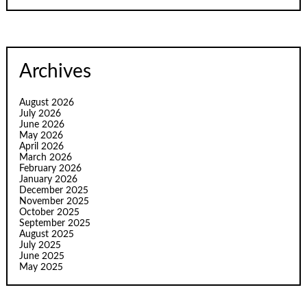
Archives
August 2026
July 2026
June 2026
May 2026
April 2026
March 2026
February 2026
January 2026
December 2025
November 2025
October 2025
September 2025
August 2025
July 2025
June 2025
May 2025