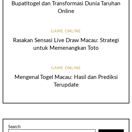
Bupatitogel dan Transformasi Dunia Taruhan
Online
GAME ONLINE
Rasakan Sensasi Live Draw Macau: Strategi
untuk Memenangkan Toto
GAME ONLINE
Mengenal Togel Macau: Hasil dan Prediksi
Terupdate
Search