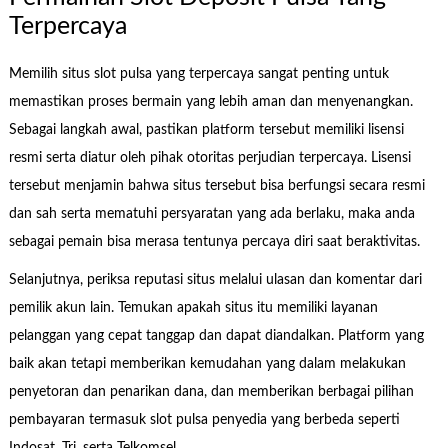
Terpercaya
Memilih situs slot pulsa yang terpercaya sangat penting untuk
memastikan proses bermain yang lebih aman dan menyenangkan.
Sebagai langkah awal, pastikan platform tersebut memiliki lisensi
resmi serta diatur oleh pihak otoritas perjudian terpercaya. Lisensi
tersebut menjamin bahwa situs tersebut bisa berfungsi secara resmi
dan sah serta mematuhi persyaratan yang ada berlaku, maka anda
sebagai pemain bisa merasa tentunya percaya diri saat beraktivitas.
Selanjutnya, periksa reputasi situs melalui ulasan dan komentar dari
pemilik akun lain. Temukan apakah situs itu memiliki layanan
pelanggan yang cepat tanggap dan dapat diandalkan. Platform yang
baik akan tetapi memberikan kemudahan yang dalam melakukan
penyetoran dan penarikan dana, dan memberikan berbagai pilihan
pembayaran termasuk slot pulsa penyedia yang berbeda seperti