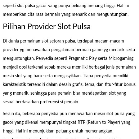
seperti slot pulsa gacor yang punya peluang menang tinggi. Hal ini
memberikan cita rasa bermain yang menarik dan menguntungkan.
Pilihan Provider Slot Pulsa
Di dunia permainan slot setoran pulsa, terdapat macam-macam
provider yg menawarkan pengalaman bermain game yg menarik serta
menguntungkan. Penyedia seperti Pragmatic Play serta Microgaming
menjadi opsi terkenal sebab mereka memiliki berbagai jenis permainan
mesin slot yang baru serta mengasyikkan. Tiapa penyedia memiliki
karakteristik tersendiri dalam desain grafis, tema, dan fitur-fitur bonus
yang menarik, sehingga para pemain bisa mendapatkan slot yang
sesuai berdasarkan preferensi si pemain.
Selain itu, beberapa penyedia pun menawarkan mesin slot pulsa yang
gacor yang dikenal mempunyai tingkat RTP (Return to Player) yang
tinggi. Hal ini menunjukkan peluang untuk memenangkan