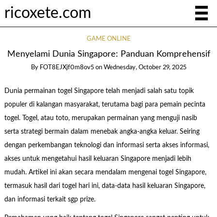
ricoxete.com
GAME ONLINE
Menyelami Dunia Singapore: Panduan Komprehensif
By
FOT8EJXjf0m8ov5
on
Wednesday, October 29, 2025
Dunia permainan togel Singapore telah menjadi salah satu topik
populer di kalangan masyarakat, terutama bagi para pemain pecinta
togel. Togel, atau toto, merupakan permainan yang menguji nasib
serta strategi bermain dalam menebak angka-angka keluar. Seiring
dengan perkembangan teknologi dan informasi serta akses informasi,
akses untuk mengetahui hasil keluaran Singapore menjadi lebih
mudah. Artikel ini akan secara mendalam mengenai togel Singapore,
termasuk hasil dari togel hari ini, data-data hasil keluaran Singapore,
dan informasi terkait sgp prize.