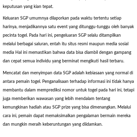
keputusan yang kian tepat.
Keluaran SGP umumnya dilaporkan pada waktu tertentu setiap
harinya, menjadikannya satu event yang ditunggu-tunggu oleh banyak
pecinta togel. Pada hari ini, pengeluaran SGP selalu ditampilkan
melalui berbagai saluran, entah itu situs resmi maupun media sosial
media Hal ini memastikan bahwa data bisa diambil dengan gampang
dan cepat semua individu yang berminat mengikuti hasil terbaru.
Mencatat dan menyimpan data SGP adalah kebiasaan yang normal di
antara pemain togel. Penganalisaan terhadap informasi ini tidak hanya
membantu dalam memprediksi nomor untuk togel pada hari ini, tetapi
juga memberikan wawasan yang lebih mendalam tentang
kemungkinan hadiah atau SGP prize yang bisa dimenangkan. Melalui
cara ini, pemain dapat memaksimalkan pengalaman bermain mereka
dan mungkin meraih keberuntungan yang diidamkan.