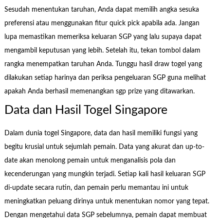
Sesudah menentukan taruhan, Anda dapat memilih angka sesuka
preferensi atau menggunakan fitur quick pick apabila ada. Jangan
lupa memastikan memeriksa keluaran SGP yang lalu supaya dapat
mengambil keputusan yang lebih. Setelah itu, tekan tombol dalam
rangka menempatkan taruhan Anda. Tunggu hasil draw togel yang
dilakukan setiap harinya dan periksa pengeluaran SGP guna melihat
apakah Anda berhasil memenangkan sgp prize yang ditawarkan.
Data dan Hasil Togel Singapore
Dalam dunia togel Singapore, data dan hasil memiliki fungsi yang
begitu krusial untuk sejumlah pemain. Data yang akurat dan up-to-
date akan menolong pemain untuk menganalisis pola dan
kecenderungan yang mungkin terjadi. Setiap kali hasil keluaran SGP
di-update secara rutin, dan pemain perlu memantau ini untuk
meningkatkan peluang dirinya untuk menentukan nomor yang tepat.
Dengan mengetahui data SGP sebelumnya, pemain dapat membuat