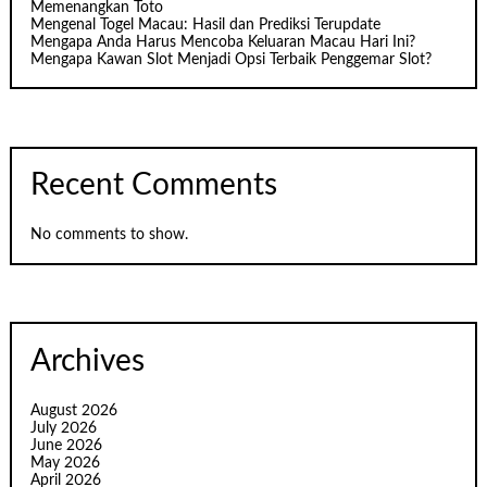
Memenangkan Toto
Mengenal Togel Macau: Hasil dan Prediksi Terupdate
Mengapa Anda Harus Mencoba Keluaran Macau Hari Ini?
Mengapa Kawan Slot Menjadi Opsi Terbaik Penggemar Slot?
Recent Comments
No comments to show.
Archives
August 2026
July 2026
June 2026
May 2026
April 2026