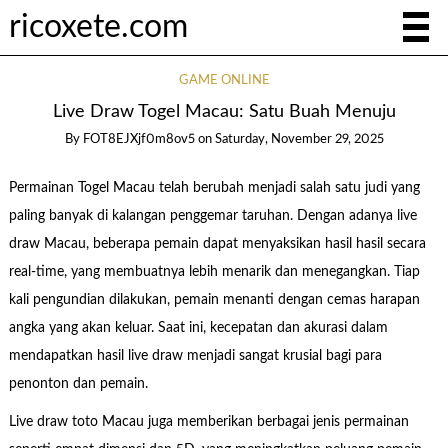
ricoxete.com
GAME ONLINE
Live Draw Togel Macau: Satu Buah Menuju
By
FOT8EJXjf0m8ov5
on
Saturday, November 29, 2025
Permainan Togel Macau telah berubah menjadi salah satu judi yang
paling banyak di kalangan penggemar taruhan. Dengan adanya live
draw Macau, beberapa pemain dapat menyaksikan hasil hasil secara
real-time, yang membuatnya lebih menarik dan menegangkan. Tiap
kali pengundian dilakukan, pemain menanti dengan cemas harapan
angka yang akan keluar. Saat ini, kecepatan dan akurasi dalam
mendapatkan hasil live draw menjadi sangat krusial bagi para
penonton dan pemain.
Live draw toto Macau juga memberikan berbagai jenis permainan