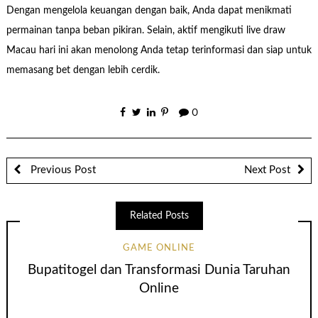
Dengan mengelola keuangan dengan baik, Anda dapat menikmati
permainan tanpa beban pikiran. Selain, aktif mengikuti live draw
Macau hari ini akan menolong Anda tetap terinformasi dan siap untuk
memasang bet dengan lebih cerdik.
0
Previous Post
Next Post
Related Posts
GAME ONLINE
Bupatitogel dan Transformasi Dunia Taruhan
Online