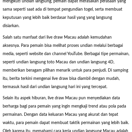
mengikuti undian langsung, pemain dapat merasakan perasaan yang
sama seperti saat ada di tempat pengundian togel, serta membuat
keputusan yang lebih baik berdasar hasil yang yang langsung
disiarkan.
Salah satu manfaat dari live draw Macau adalah kemudahan
aksesnya. Para pemain bisa melihat proses undian melalui berbagai
media, seperti website dan channel YouTube. Berbagai tipe permainan,
seperti undian langsung toto Macau dan undian langsung 4D,
memberikan beragam pilihan menarik untuk para penjudi. Di samping
itu, berita terkini mengenai live draw bisa diambil dengan mudah,
termasuk hasil dari undian langsung hari ini yang tercepat.
Selain itu aspek hiburan, live draw Macau pun menyediakan data
berharga bagi para pemain yang ingin mengkaji trend atau pola pada
permainan. Dengan data keluaran Macau yang akurat dan tepat
waktu, para pemain dapat membuat taktik permainan yang lebih baik.
Oleh karena itu, memahami cara kerja undian langsung Macau adalah