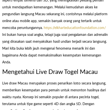
seperti empat dimensi dan 5D, yang meningkatkan peluang pemain
untuk mendapatkan kemenangan. Melalui kemudahan akses ke
pengundian langsung Macau sekarang ini, contohnya melalui platform
online atau mobile app, semakin banyak orang yang tertarik untuk
mencoba peruntungannya.
https://elkharteducationfoundation.com/
Ini bukan hanya soal angka, tetapi juga soal pengalaman dan adrenalin
yang dirasakan saat menyaksikan hasil undian terjadi secara langsung.
Mari kita buka lebih jauh mengenai fenomena menarik ini dan
bagaimana Anda dapat memaksimalkan kesempatan kemenangan
Anda.
Mengetahui Live Draw Togel Macau
Live draw Macau merupakan proses penarikan lotto secara langsung,
memberikan kesempatan para pemain untuk menonton hasilnya dari
waktu nyata. Konsep ini semakin populer di antara pecinta togel,
terutama untuk tipe game seperti 4D dan angka 5D. Dengan