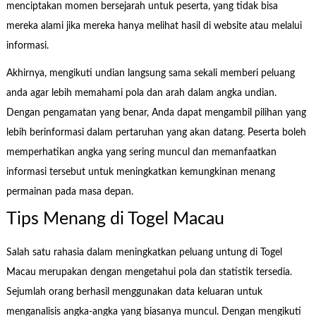
menciptakan momen bersejarah untuk peserta, yang tidak bisa
mereka alami jika mereka hanya melihat hasil di website atau melalui
informasi.
Akhirnya, mengikuti undian langsung sama sekali memberi peluang
anda agar lebih memahami pola dan arah dalam angka undian.
Dengan pengamatan yang benar, Anda dapat mengambil pilihan yang
lebih berinformasi dalam pertaruhan yang akan datang. Peserta boleh
memperhatikan angka yang sering muncul dan memanfaatkan
informasi tersebut untuk meningkatkan kemungkinan menang
permainan pada masa depan.
Tips Menang di Togel Macau
Salah satu rahasia dalam meningkatkan peluang untung di Togel
Macau merupakan dengan mengetahui pola dan statistik tersedia.
Sejumlah orang berhasil menggunakan data keluaran untuk
menganalisis angka-angka yang biasanya muncul. Dengan mengikuti