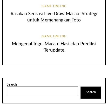
GAME ONLINE
Rasakan Sensasi Live Draw Macau: Strategi
untuk Memenangkan Toto
GAME ONLINE
Mengenal Togel Macau: Hasil dan Prediksi
Terupdate
Search
Search