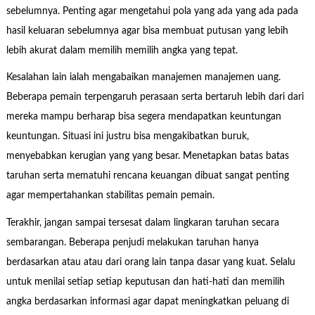
sebelumnya. Penting agar mengetahui pola yang ada yang ada pada
hasil keluaran sebelumnya agar bisa membuat putusan yang lebih
lebih akurat dalam memilih memilih angka yang tepat.
Kesalahan lain ialah mengabaikan manajemen manajemen uang.
Beberapa pemain terpengaruh perasaan serta bertaruh lebih dari dari
mereka mampu berharap bisa segera mendapatkan keuntungan
keuntungan. Situasi ini justru bisa mengakibatkan buruk,
menyebabkan kerugian yang yang besar. Menetapkan batas batas
taruhan serta mematuhi rencana keuangan dibuat sangat penting
agar mempertahankan stabilitas pemain pemain.
Terakhir, jangan sampai tersesat dalam lingkaran taruhan secara
sembarangan. Beberapa penjudi melakukan taruhan hanya
berdasarkan atau atau dari orang lain tanpa dasar yang kuat. Selalu
untuk menilai setiap setiap keputusan dan hati-hati dan memilih
angka berdasarkan informasi agar dapat meningkatkan peluang di