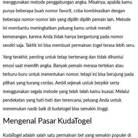
menggunakan metode penggabungan angka. Misalnya, apabila kamu
punya beberapa buah nomor favorit, coba kombinasikan dengan
beberapa nomor-nomor lain yang dipilih dipilih pemain lain. Metode
ini membantu meningkatkan peluang kamu untuk meraih
kemenangan, karena Anda tidak hanya bergantung pada nomor
sendiri saja. Taktik ini bisa membuat permainan togel terasa lebih seru.
Yang terakhir, penting untuk tetap bertenang dan tidak dihantui
emosi saat memilih angka. Banyak pemain merasa tertekan atau
terburu-buru untuk menentukan nomor, tetapi ini bisa berujung pada
pilihan yang kurang cerdas. Ambil sejenak untuk berpikir serta
menggunakan segala metode yang telah telah kamu kuasai. Melalui
pendekatan yang hati-hati dan terencana, peluang Anda untuk
menemukan nasib baik di kudatogel bisa semakin tinggi.
Mengenal Pasar KudaTogel
KudaTogel adalah salah satu permainan bet yang semakin populer di