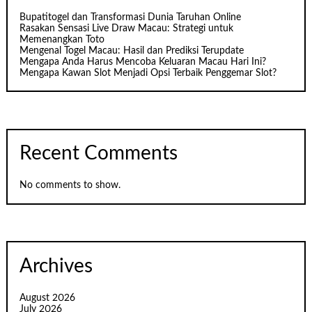
Bupatitogel dan Transformasi Dunia Taruhan Online
Rasakan Sensasi Live Draw Macau: Strategi untuk
Memenangkan Toto
Mengenal Togel Macau: Hasil dan Prediksi Terupdate
Mengapa Anda Harus Mencoba Keluaran Macau Hari Ini?
Mengapa Kawan Slot Menjadi Opsi Terbaik Penggemar Slot?
Recent Comments
No comments to show.
Archives
August 2026
July 2026