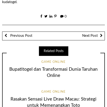
kudatogel.
0
Previous Post
Next Post
Related Posts
GAME ONLINE
Bupatitogel dan Transformasi Dunia Taruhan
Online
GAME ONLINE
Rasakan Sensasi Live Draw Macau: Strategi
untuk Memenangkan Toto