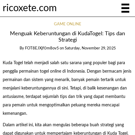
ricoxete.com
GAME ONLINE
Menguak Keberuntungan di KudaTogel: Tips dan
Strategi
By
FOT8EJXjf0m8ov5
on
Saturday, November 29, 2025
Kuda Togel telah menjadi salah satu sarana yang populer bagi para
penggila permainan togel online di Indonesia. Dengan bermacam jenis
permainan dan sistem yang menarik, banyak pemain tertarik untuk
menjalani keberuntungannya di sini. Tetapi, di balik kesenangan dan
antusiasme, terdapat sejumlah tips dan trik yang dapat membantu
para pemain untuk mengoptimalkan peluang mereka mencapai
kemenangan.
Dalam artikel ini, kita akan mengulas beberapa buah strategi yang
dapat digunakan untuk mempertajam keberuntungan di Kuda Togel.