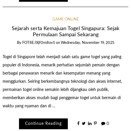
GAME ONLINE
Sejarah serta Kemajuan Togel Singapura: Sejak
Permulaan Sampai Sekarang
By
FOT8EJXjf0m8ov5
on
Wednesday, November 19, 2025
Togel di Singapore telah menjadi salah satu game togel yang paling
populer di Indonesia, menarik perhatian sejumlah pemain dengan
berbagai penawaran menarik dan kesempatan menang yang
menggiurkan. Seiring berkembangnya teknologi dan akses internet,
permainan togel online semakin lebih dijangkau oleh publik,
memberikan akses mudah bagi penggemar togel untuk bermain di
waktu yang nyaman dan di …
Continue Reading
0