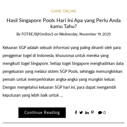
GAME ONLINE
Hasil Singapore Pools Hari Ini Apa yang Perlu Anda
kamu Tahu?
By
FOT8EJXjf0m8ov5
on
Wednesday, November 19, 2025
Keluaran SGP adalah sebuah informasi yang paling dinanti oleh para
penggemar togel di Indonesia, khususnya untuk mereka yang
mengikuti togel Singapore. Setiap togel Singapore menghadirkan data
pengeluaran yang melalui sistem SGP Pools, sehingga memungkinkan
pemain untuk memperkirakan angka-angka yang mungkin keluar.
Dengan mengetahui keluaran SGP hari ini, para dapat mengambil
keputusan yang lebih baik untuk …
Continue Reading
0