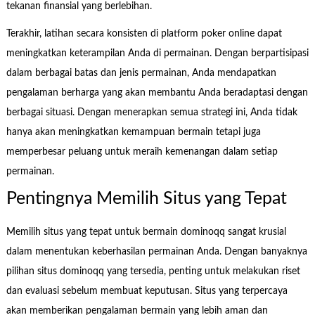
tekanan finansial yang berlebihan.
Terakhir, latihan secara konsisten di platform poker online dapat
meningkatkan keterampilan Anda di permainan. Dengan berpartisipasi
dalam berbagai batas dan jenis permainan, Anda mendapatkan
pengalaman berharga yang akan membantu Anda beradaptasi dengan
berbagai situasi. Dengan menerapkan semua strategi ini, Anda tidak
hanya akan meningkatkan kemampuan bermain tetapi juga
memperbesar peluang untuk meraih kemenangan dalam setiap
permainan.
Pentingnya Memilih Situs yang Tepat
Memilih situs yang tepat untuk bermain dominoqq sangat krusial
dalam menentukan keberhasilan permainan Anda. Dengan banyaknya
pilihan situs dominoqq yang tersedia, penting untuk melakukan riset
dan evaluasi sebelum membuat keputusan. Situs yang terpercaya
akan memberikan pengalaman bermain yang lebih aman dan