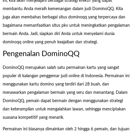
ini, kita akan menjelajahi berbagai strategi efektif yang dapat
membantu Anda meraih kemenangan dalam judi DominoQQ. Kita
juga akan membahas berbagai situs dominoqq yang terpercaya dan
bagaimana memanfaatkan situs pkv untuk meningkatkan pengalaman
bermain Anda. Jadi, siapkan diri Anda untuk menyelami dunia
dominoqq online yang penuh keajaiban dan strategi.
Pengenalan DominoQQ
DominoQQ merupakan salah satu permainan kartu yang sangat
populer di kalangan penggemar judi online di Indonesia. Permainan ini
menggunakan kartu domino yang terdiri dari 28 buah, dan
menawarkan pengalaman bermain yang seru dan menantang. Dalam
DominoQQ, pemain dapat bermain dengan menggunakan strategi
dan keterampilan untuk mengalahkan lawan, sehingga menciptakan
suasana kompetitif yang menarik.
Permainan ini biasanya dimainkan oleh 2 hingga 6 pemain, dan tujuan