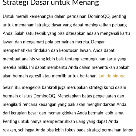
Strategi Dasar untuk Menang
Untuk meraih kemenangan dalam permainan DominoQQ, penting
untuk memahami strategi dasar yang dapat meningkatkan peluang
Anda. Salah satu teknik yang bisa diterapkan adalah mengenali kartu
lawan dan mengamati pola permainan mereka. Dengan
memperhatikan tindakan dan keputusan lawan, Anda dapat
membuat analisis yang lebih baik tentang kemungkinan kartu yang
mereka miliki. Ini dapat membantu Anda dalam menentukan apakah
akan bermain agresif atau memilih untuk bertahan.
judi dominoqq
Selain itu, mengelola bankroll juga merupakan strategi kunci dalam
bermain di situs DominoQQ. Menetapkan batas pengeluaran dan
mengikuti rencana keuangan yang baik akan menghindarkan Anda
dari kerugian besar dan memungkinkan Anda bermain lebih lama.
Penting untuk hanya mempertaruhkan uang yang dapat Anda
relakan, sehingga Anda bisa lebih fokus pada strategi permainan tanpa