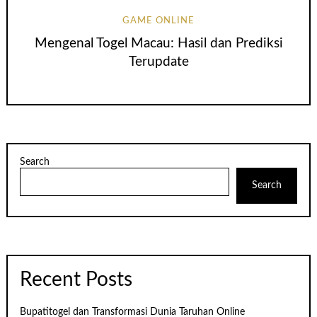
GAME ONLINE
Mengenal Togel Macau: Hasil dan Prediksi
Terupdate
Search
Search
Recent Posts
Bupatitogel dan Transformasi Dunia Taruhan Online