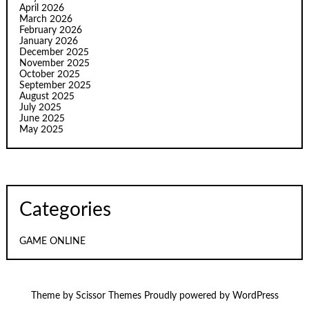
April 2026
March 2026
February 2026
January 2026
December 2025
November 2025
October 2025
September 2025
August 2025
July 2025
June 2025
May 2025
Categories
GAME ONLINE
Theme by
Scissor Themes
Proudly powered by
WordPress