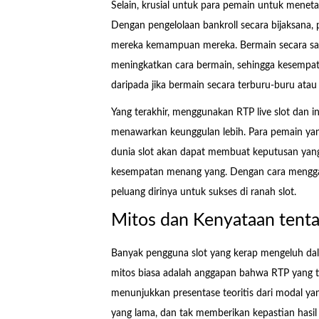
Selain, krusial untuk para pemain untuk mene
Dengan pengelolaan bankroll secara bijaksana, p
mereka kemampuan mereka. Bermain secara sant
meningkatkan cara bermain, sehingga kesempa
daripada jika bermain secara terburu-buru atau
Yang terakhir, menggunakan RTP live slot dan inf
menawarkan keunggulan lebih. Para pemain ya
dunia slot akan dapat membuat keputusan yang 
kesempatan menang yang. Dengan cara menggab
peluang dirinya untuk sukses di ranah slot.
Mitos dan Kenyataan tenta
Banyak pengguna slot yang kerap mengeluh dala
mitos biasa adalah anggapan bahwa RTP yang 
menunjukkan presentase teoritis dari modal y
yang lama, dan tak memberikan kepastian hasi