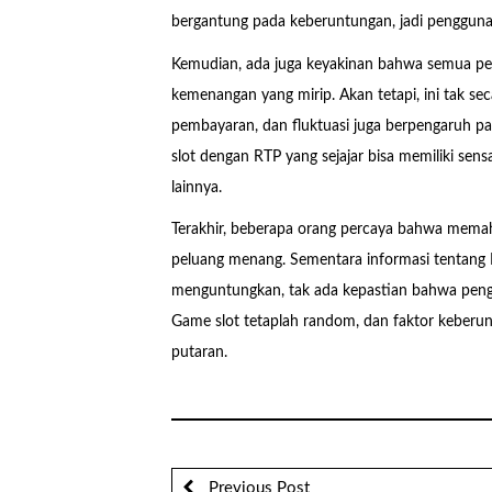
bergantung pada keberuntungan, jadi pengguna 
Kemudian, ada juga keyakinan bahwa semua per
kemenangan yang mirip. Akan tetapi, ini tak se
pembayaran, dan fluktuasi juga berpengaruh p
slot dengan RTP yang sejajar bisa memiliki se
lainnya.
Terakhir, beberapa orang percaya bahwa memah
peluang menang. Sementara informasi tentang 
menguntungkan, tak ada kepastian bahwa peng
Game slot tetaplah random, dan faktor keberun
putaran.
Previous Post