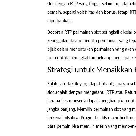
slot dengan RTP yang tinggi. Selain itu, ada b
pemain, seperti volatilitas dan bonus, tetapi RT
diperhatikan.
Bocoran RTP permainan slot seringkali dikejar 
keunggulan dalam memilih permainan yang tepa
bijak dalam menentukan permainan yang akan d
rupa untuk meningkatkan peluang mencapai keb
Strategi untuk Menaikka
Salah satu taktik yang dapat bisa digunakan s
slot adalah dengan mengetahui RTP atau Retur
berapa besar peserta dapat mengharapkan unt
jangka panjang. Memilih permainan slot yang mem
terkenal misalnya Pragmatic, bisa memberikan 
para pemain bisa memilih mesin yang memberik