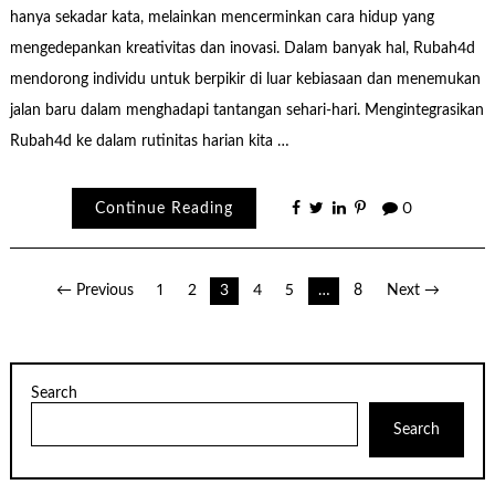
hanya sekadar kata, melainkan mencerminkan cara hidup yang
mengedepankan kreativitas dan inovasi. Dalam banyak hal, Rubah4d
mendorong individu untuk berpikir di luar kebiasaan dan menemukan
jalan baru dalam menghadapi tantangan sehari-hari. Mengintegrasikan
Rubah4d ke dalam rutinitas harian kita …
Continue Reading
0
Posts
← Previous
1
2
3
4
5
…
8
Next →
pagination
Search
Search