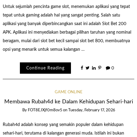
Untuk sejumlah pencinta game slot, menemukan aplikasi yang tepat
tepat untuk gaming adalah hal yang sangat penting. Salah satu
aplikasi yang banyak diperbincangkan saat ini adalah Slot Bet 200
APK. Aplikasi ini menyediakan berbagai pilihan taruhan yang nominal
beragam, mulai dari slot bet kecil sampai slot bet 800, membuatnya
opsi yang menarik untuk semua kalangan …
Continue Reading
0
GAME ONLINE
Membawa Rubah4d ke Dalam Kehidupan Sehari-hari
By
FOT8EJXjf0m8ov5
on
Tuesday, February 17, 2026
Rubah4d adalah konsep yang semakin populer dalam kehidupan
sehari-hari, terutama di kalangan generasi muda. Istilah ini bukan