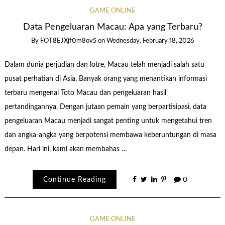
GAME ONLINE
Data Pengeluaran Macau: Apa yang Terbaru?
By
FOT8EJXjf0m8ov5
on
Wednesday, February 18, 2026
Dalam dunia perjudian dan lotre, Macau telah menjadi salah satu
pusat perhatian di Asia. Banyak orang yang menantikan informasi
terbaru mengenai Toto Macau dan pengeluaran hasil
pertandingannya. Dengan jutaan pemain yang berpartisipasi, data
pengeluaran Macau menjadi sangat penting untuk mengetahui tren
dan angka-angka yang berpotensi membawa keberuntungan di masa
depan. Hari ini, kami akan membahas …
Continue Reading
0
GAME ONLINE