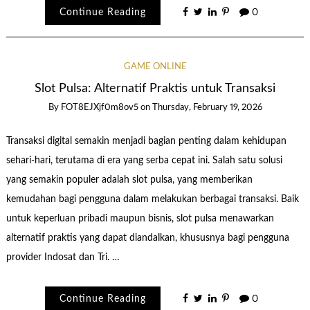
Continue Reading
0
GAME ONLINE
Slot Pulsa: Alternatif Praktis untuk Transaksi
By
FOT8EJXjf0m8ov5
on
Thursday, February 19, 2026
Transaksi digital semakin menjadi bagian penting dalam kehidupan
sehari-hari, terutama di era yang serba cepat ini. Salah satu solusi
yang semakin populer adalah slot pulsa, yang memberikan
kemudahan bagi pengguna dalam melakukan berbagai transaksi. Baik
untuk keperluan pribadi maupun bisnis, slot pulsa menawarkan
alternatif praktis yang dapat diandalkan, khususnya bagi pengguna
provider Indosat dan Tri. …
Continue Reading
0