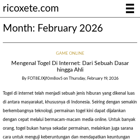
ricoxete.com
Month:
February 2026
GAME ONLINE
Mengenal Togel Di Internet: Dari Sebuah Dasar
hingga Ahli
By
FOT8EJXjf0m8ov5
on
Thursday, February 19, 2026
Togel di internet telah menjadi sebuah jenis hiburan yang dikenal luas
di antara masyarakat, khususnya di Indonesia. Seiring dengan semakin
berkembangnya teknologi, permainan togel kini dapat dijalankan
dengan cepat melalui bermacam-macam media online. Untuk banyak
orang, togel bukan hanya sekadar permainan, melainkan juga sarana
cara untuk menguji keberuntungan dan mendapatkan keuntungan